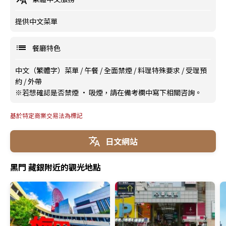
提供中文菜單
餐廳特色
中文（繁體字）菜單
/
午餐
/
全面禁煙
/
料理特殊要求
/
受理預
約
/
外帶
※若想確認是否禁煙 · 吸煙，請在備考欄中寫下相關咨詢。
基於特定商業交易法為標記
日文網站
黑門 藏銀附近的觀光地點