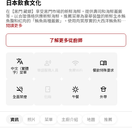
日本飲食文化
在【黑門 藏銀】享受黑門市場的新鮮海鮮。提供壽司和海鮮蓋飯
等，以合理價格供應新鮮海鮮。推薦菜單為豪華裝盤的新鮮生本鮪
魚腹和紅肉的「鮪魚兩種蓋飯」。使用肉質厚實的大西洋鮪魚和北
海道產魚卵製作的「鮭魚卵蓋飯」也頗受好評。此外，從11點開始
閱讀更多
提供的外帶服務也很受歡迎。酒水選擇豐富，尤其是高檔日本酒值
得推薦。店內有38個座位的桌位，適合團體使用。當然，一個人也
能享受美味的時光。位於大阪市中心地帶的難波區（日本橋），便
了解更多從廚師
於觀光。也為外國人準備了多語言菜單。
中文（繁體
華語服務人員
免費WiFi
餐飲特殊要求
字）菜單
全面禁煙
包廂
午餐
外帶
資訊
照片
菜單
主廚介紹
地圖
推薦