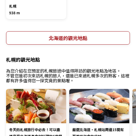
札幌
938 m
北海道的觀光地點
札幌的觀光地點
為您介紹在您預定的札幌旅途中值得拜訪的觀光地點及地區。
不管您是初次來訪札幌的旅人，還是已來過札幌多次的熟客，這裡
都有許多值得您一探究竟的景點喔。
冬天的札幌旅行中必去！可以盡
嚴選北海道・札幌站周邊15間有