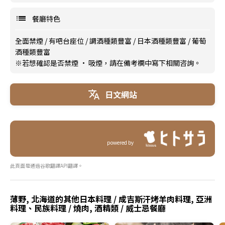
餐廳特色
全面禁煙
/
有吧台座位
/
調酒種類豐富
/
日本酒種類豐富
/
葡萄
酒種類豐富
※若想確認是否禁煙 · 吸煙，請在備考欄中寫下相關咨詢。
日文網站
powered by
此頁面是通過谷歌翻譯API翻譯。
薄野, 北海道的其他日本料理 / 成吉斯汗烤羊肉料理, 亞洲
料理、民族料理 / 燒肉, 酒精類 / 威士忌餐廳