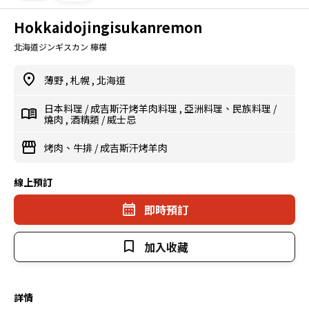
Hokkaidojingisukanremon
北海道ジンギスカン 檸檬
薄野
,
札幌
,
北海道
日本料理
/
成吉斯汗烤羊肉料理
,
亞洲料理、民族料理
/
燒肉
,
酒精類
/
威士忌
烤肉、牛排
/
成吉斯汗烤羊肉
線上預訂
即時預訂
加入收藏
詳情