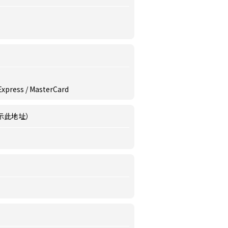
 Express / MasterCard
示此地址）