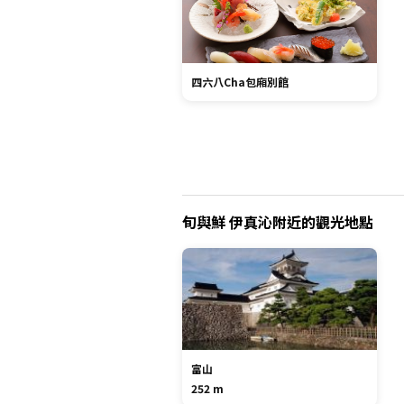
四六八Cha包廂別館
旬與鮮 伊真沁附近的觀光地點
富山
252 m