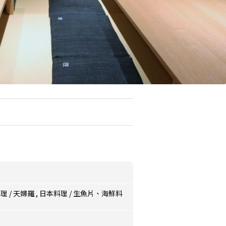
料理
/
天婦羅
,
日本料理
/
生魚片、海鮮料