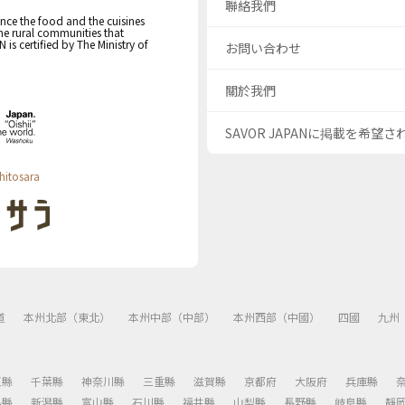
聯絡我們
nce the food and the cuisines
the rural communities that
s certified by The Ministry of
お問い合わせ
關於我們
SAVOR JAPANに掲載を希望
hitosara
道
本州北部（東北）
本州中部（中部）
本州西部（中國）
四國
九州
玉縣
千葉縣
神奈川縣
三重縣
滋賀縣
京都府
大阪府
兵庫縣
島縣
新潟縣
富山縣
石川縣
福井縣
山梨縣
長野縣
岐阜縣
靜