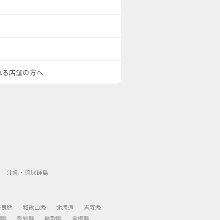
される店舗の方へ
沖繩・琉球群島
奈良縣
和歌山縣
北海道
青森縣
岡縣
愛知縣
鳥取縣
島根縣