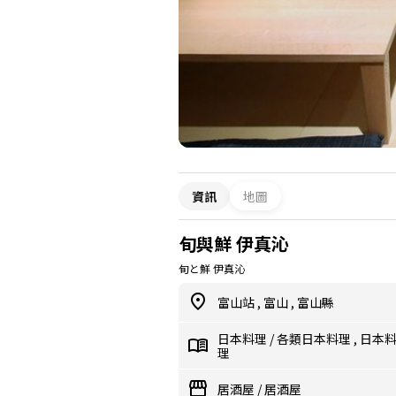
資訊
地圖
旬與鮮 伊真沁
旬と鮮 伊真沁
富山站
,
富山
,
富山縣
日本料理
/
各類日本料理
,
日本
理
居酒屋
/
居酒屋