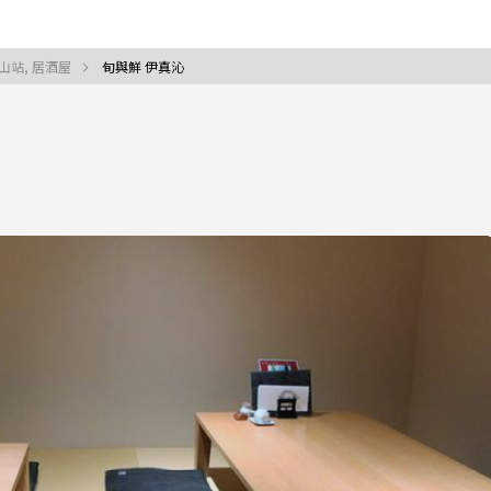
山站, 居酒屋
旬與鮮 伊真沁