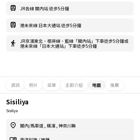
JR各線 關內站 徒步5分鐘
港未來線 日本大通站 徒步5分鐘
JR京濱東北、根岸線、藍線「關內站」下車徒步5分鐘或
港未來線「日本大通站」下車徒步5分鐘
資訊
照片
菜單
主廚介紹
地圖
推薦
Sisiliya
Sisiliya
關內/馬車道
,
橫濱
,
神奈川縣
西洋料理
/
披薩