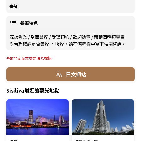
未知
餐廳特色
深夜營業
/
全面禁煙
/
受理預約
/
歡迎幼童
/
葡萄酒種類豐富
※若想確認是否禁煙 · 吸煙，請在備考欄中寫下相關咨詢。
基於特定商業交易法為標記
日文網站
Sisiliya附近的觀光地點