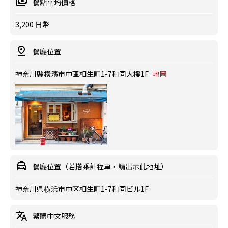
餐點平均價格
3,200 日幣
餐廳位置
神奈川縣橫濱市中區相生町1-7和同大樓1F
地圖
餐廳位置（若搭乘計程車，請出示此地址）
神奈川県横浜市中区相生町1-7和同ビル1F
繁體中文服務