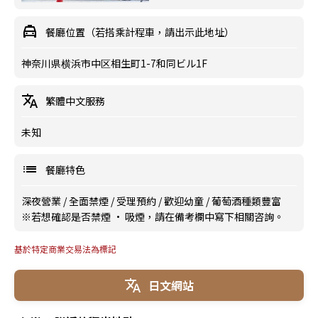
餐廳位置（若搭乘計程車，請出示此地址）
神奈川県横浜市中区相生町1-7和同ビル1F
繁體中文服務
未知
餐廳特色
深夜營業
/
全面禁煙
/
受理預約
/
歡迎幼童
/
葡萄酒種類豐富
※若想確認是否禁煙 · 吸煙，請在備考欄中寫下相關咨詢。
基於特定商業交易法為標記
日文網站