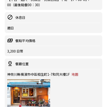
00（最後點餐00：30）
休息日
週日
餐點平均價格
3,200 日幣
餐廳位置
神奈川縣橫濱市中區相生町1-7和同大樓1F
地圖