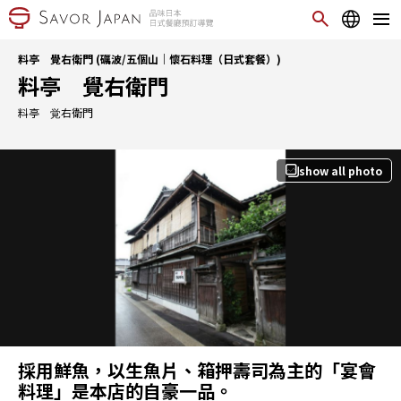
料亭 覺右衛門 (礪波/五個山｜懷石料理（日式套餐）)
料亭 覺右衛門
料亭 覚右衛門
show all photo
採用鮮魚，以生魚片、箱押壽司為主的「宴會
料理」是本店的自豪一品。