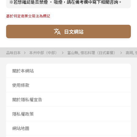
※若想確認是否禁煙 · 吸煙，請在備考欄中寫下相關咨詢。
基於特定商業交易法為標記
日文網站
品味日本
本州中部（中部）
富山縣, 懷石料理（日式套餐）
高岡,
關於本網站
使用條款
關於隱私權宣告
隱私權政策
網站地圖