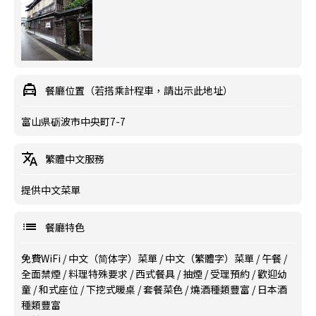
餐廳位置（若搭乘計程車，請出示此地址）
富山県砺波市中央町7-7
繁體中文服務
提供中文菜單
餐廳特色
免費WiFi
/
中文（简体字）菜單
/
中文（繁體字）菜單
/
午餐
/
全面禁煙
/
料理特殊要求
/
西式餐具
/
抽煙
/
受理預約
/
歡迎幼
童
/
和式座位
/
下挖式暖桌
/
套餐菜色
/
燒酒種類豐富
/
日本酒
種類豐富