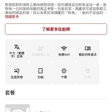
鮮度超群的海鮮之美味絕對保證。如何調理這些鮮魚呈送一食，是
對每一位料理師技藝的真正考驗。先是前菜，請盡享可感知季節之
美味的絕品料理。採以各季近海捕獲的「鮮魚」，是約不妥協的不
懈追求。捕於富山灣的海鮮，樣樣堪稱絕品。四季不同美味，均可
閱讀更多
一享。春天是「螢魷」「白蝦」，夏天是「岩牡蠣」，秋天是「紅
雪蟹」，冬天則是「冰見寒鰤魚」等等，不可盡道。所呈料理，均
能以食材感知風味不同的四季輪迴。對我自己來說，要提供當季鮮
了解更多從廚師
魚、時令蔬菜料理，非新鮮無以成菜。感謝與客人及本地人之間的
相依相連，為製作出食之由衷開心的料理，全力以赴。永持向上之
心，不敢或忘。亦備有法事及賀宴膳食等。小小孩易食之品，老年
人宜食之菜等等，儘管吩咐。為端出滿足要求與願望的料理，誠心
精製。
中文（繁體
華語服務人員
免費WiFi
餐飲特殊要求
字）菜單
全面禁煙
包廂
午餐
外帶
套餐