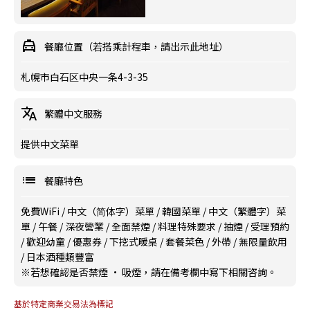
餐廳位置（若搭乘計程車，請出示此地址）
札幌市白石区中央一条4-3-35
繁體中文服務
提供中文菜單
餐廳特色
免費WiFi
/
中文（简体字）菜單
/
韓國菜單
/
中文（繁體字）菜
單
/
午餐
/
深夜營業
/
全面禁煙
/
料理特殊要求
/
抽煙
/
受理預約
/
歡迎幼童
/
優惠券
/
下挖式暖桌
/
套餐菜色
/
外帶
/
無限量飲用
/
日本酒種類豐富
※若想確認是否禁煙 · 吸煙，請在備考欄中寫下相關咨詢。
基於特定商業交易法為標記