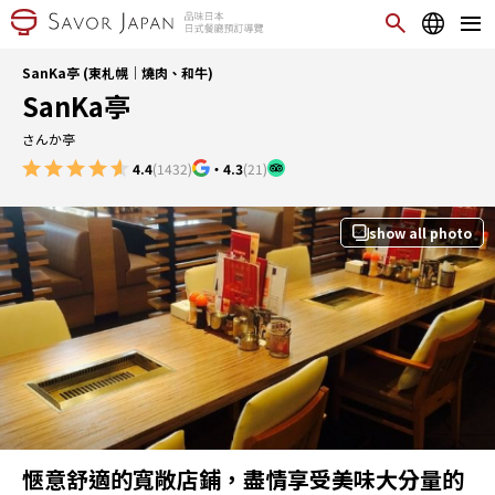
SanKa亭 (東札幌｜燒肉、和牛)
SanKa亭
さんか亭
4.4
(1432)
・
4.3
(21)
show all photo
愜意舒適的寬敞店鋪，盡情享受美味大分量的