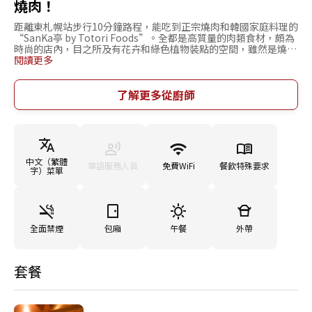
燒肉！
距離東札幌站步行10分鐘路程，能吃到正宗燒肉和韓國家庭料理的
“SanKa亭 by Totori Foods”。全都是高質量的肉類食材，頗為
時尚的店內，目之所及有花卉和綠色植物裝點的空間，雖然是燒肉
店但擁有清爽的氛圍。在這樣的氛圍裡吃燒肉，不放過肉最美味的
閱讀更多
那個瞬間每一款肉都堪稱完美。這其中就有大人氣的大分量“王肋
燒肉”、數量限定的“鹽味上白舌”等。用本店傳統面條制作的勁
道“盛岡冷面”同樣不能錯過。店裡有包廂，從約會到家庭聚餐、
了解更多從廚師
多人數宴會等，無論是哪種場合需求，都推薦來這裡在寬敞舒適的
空間中品嘗美食度過愉快的時光。
中文（繁體
華語服務人員
免費WiFi
餐飲特殊要求
字）菜單
全面禁煙
包廂
午餐
外帶
套餐