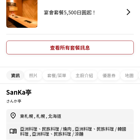
宴會套餐5,500日圓起！
查看所有套餐訊息
資訊
照片
套餐/菜單
主廚介紹
優惠券
地圖
SanKa亭
さんか亭
東札幌
,
札幌
,
北海道
亞洲料理、民族料理
/
燒肉
,
亞洲料理、民族料理
/
韓國
料理
,
亞洲料理、民族料理
/
涼麵