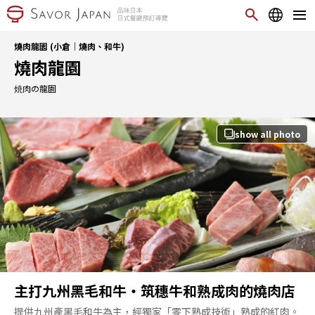
燒肉龍園 (小倉｜燒肉、和牛)
燒肉龍園
焼肉の龍園
show all photo
主打九州黑毛和牛・筑穗牛和熟成肉的燒肉店
提供九州產黑毛和牛為主，經獨家「零下熟成技術」熟成的紅肉。