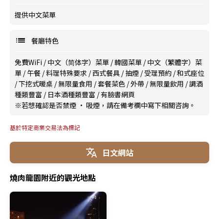
提供中文菜單
餐廳特色
免費WiFi
/
中文（简体字）菜單
/
韓國菜單
/
中文（繁體字）菜
單
/
午餐
/
料理特殊要求
/
西式餐具
/
抽煙
/
受理預約
/
和式座位
/
下挖式暖桌
/
無限量食用
/
套餐菜色
/
外帶
/
無限量飲用
/
調酒
種類豐富
/
日本酒種類豐富
/
有臉書網頁
※若想確認是否禁煙 · 吸煙，請在備考欄中寫下相關咨詢。
基於特定商業交易法為標記
日文網站
燒肉龍園附近的觀光地點