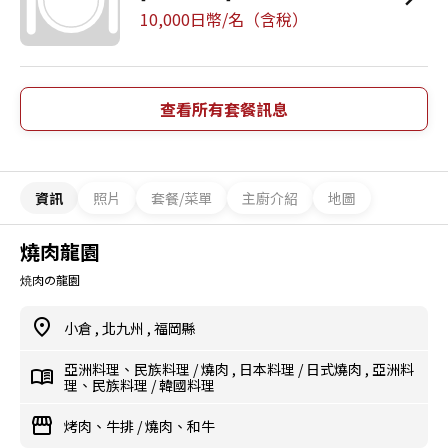
10,000日幣/名（含稅）
查看所有套餐訊息
資訊
照片
套餐/菜單
主廚介紹
地圖
燒肉龍園
焼肉の龍園
小倉
,
北九州
,
福岡縣
亞洲料理、民族料理
/
燒肉
,
日本料理
/
日式燒肉
,
亞洲料
理、民族料理
/
韓國料理
烤肉、牛排
/
燒肉、和牛