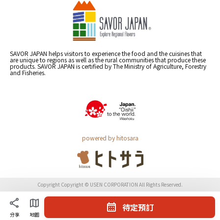
SAVOR JAPAN helps visitors to experience the food and the cuisines that
are unique to regions as well as the rural communities that produce these
products. SAVOR JAPAN is certified by The Ministry of Agriculture, Forestry
and Fisheries.
powered by hitosara
Copyright Copyright © USEN CORPORATION All Rights Reserved.
待定預訂
分享
地圖