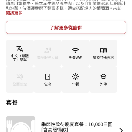
請享用筑穗牛・熊本赤牛等品牌牛肉，以及自創業傳承30年的醬汁
和泡菜。侍酒師嚴選了豐富多樣、適合搭配燒肉的葡萄酒。來訪北
九州・小倉一帶時，請務必來店。
閱讀更多
了解更多從廚師
中文（繁體
華語服務人員
免費WiFi
餐飲特殊要求
字）菜單
全面禁煙
包廂
午餐
外帶
套餐
季節性款待晚宴套餐：10,000日圓
[含高級暢飲]