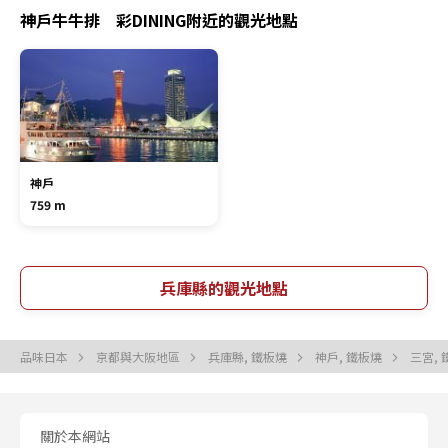
神戶牛牛排 彩DINING附近的觀光地點
神戶
759 m
兵庫縣的觀光地點
品味日本
京都與大阪地區
兵庫縣, 鐵板燒
神戶, 鐵板燒
三宮,
關於本網站