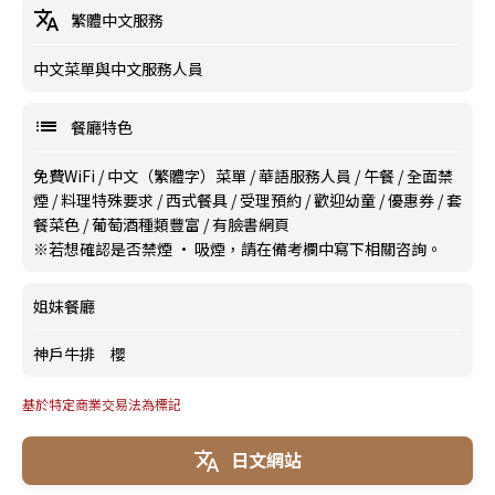
繁體中文服務
中文菜單與中文服務人員
餐廳特色
免費WiFi
/
中文（繁體字）菜單
/
華語服務人員
/
午餐
/
全面禁
煙
/
料理特殊要求
/
西式餐具
/
受理預約
/
歡迎幼童
/
優惠券
/
套
餐菜色
/
葡萄酒種類豐富
/
有臉書網頁
※若想確認是否禁煙 · 吸煙，請在備考欄中寫下相關咨詢。
姐妹餐廳
神戶牛排 櫻
基於特定商業交易法為標記
日文網站