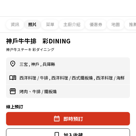
資訊
照片
菜單
主廚介紹
優惠券
地圖
推
神戶牛牛排 彩DINING
神戸牛ステーキ 彩ダイニング
三宮
,
神戶
,
兵庫縣
西洋料理
/
牛排
,
西洋料理
/
西式鐵板燒
,
西洋料理
/
海鮮
烤肉、牛排
/
鐵板燒
線上預訂
即時預訂
加入收藏