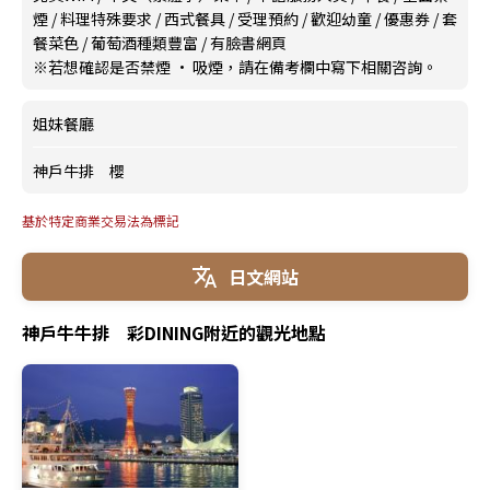
煙
/
料理特殊要求
/
西式餐具
/
受理預約
/
歡迎幼童
/
優惠券
/
套
餐菜色
/
葡萄酒種類豐富
/
有臉書網頁
※若想確認是否禁煙 · 吸煙，請在備考欄中寫下相關咨詢。
姐妹餐廳
神戶牛排 櫻
基於特定商業交易法為標記
日文網站
神戶牛牛排 彩DINING附近的觀光地點