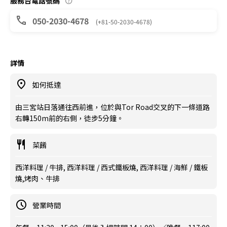
服務台電話號碼
050-2030-4678
(+81-50-2030-4678)
詳情
如何抵達
由三宮站日落通往西前進，位於與Tor Road交叉的下一條道路
右轉150m前的右側，徒步5分鐘。
菜餚
西洋料理 / 牛排, 西洋料理 / 西式鐵板燒, 西洋料理 / 海鮮 / 鐵板
燒,烤肉、牛排
營業時間