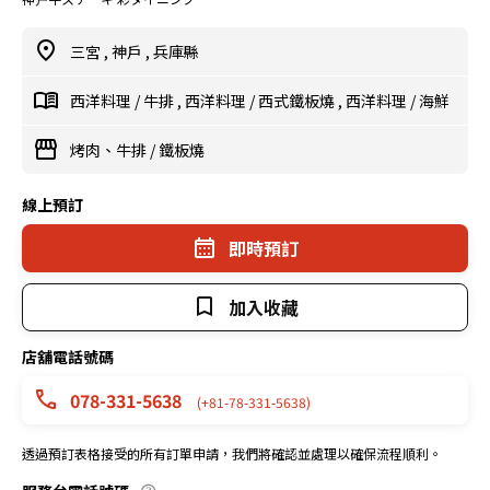
三宮
,
神戶
,
兵庫縣
西洋料理
/
牛排
,
西洋料理
/
西式鐵板燒
,
西洋料理
/
海鮮
烤肉、牛排
/
鐵板燒
線上預訂
即時預訂
加入收藏
店舖電話號碼
078-331-5638
(+81-78-331-5638)
透過預訂表格接受的所有訂單申請，我們將確認並處理以確保流程順利。