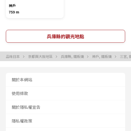
神戶
759 m
兵庫縣的觀光地點
品味日本
京都與大阪地區
兵庫縣, 鐵板燒
神戶, 鐵板燒
三宮,
關於本網站
使用條款
關於隱私權宣告
隱私權政策