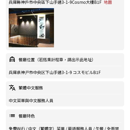
兵庫縣神戶市中央區下山手通3-1-9Cosmo大樓B1F
地圖
餐廳位置（若搭乘計程車，請出示此地址）
兵庫県神戸市中央区下山手通3-1-9 コスモビルB1F
繁體中文服務
中文菜單與中文服務人員
餐廳特色
免費WiFi
/
中文（繁體字）菜單
/
華語服務人員
/
午餐
/
全面禁