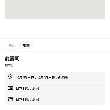
資訊
地圖
龍壽司
龍寿し
湯澤/奧只見
,
湯澤/奧只見
,
新潟縣
日本料理
/
壽司
日本料理
/
壽司