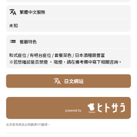
繁體中文服務
未知
餐廳特色
和式座位
/
有吧台座位
/
套餐菜色
/
日本酒種類豐富
※若想確認是否禁煙 · 吸煙，請在備考欄中寫下相關咨詢。
日文網站
powered by
此頁面是通過谷歌翻譯API翻譯。