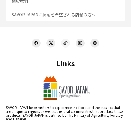
關於我們
SAVOR JAPANに掲載を希望される店舗の方へ
Links
SAVOR JAPAN helps visitors to experience the food and the cuisines that
are unique to regions as well as the rural communities that produce these
products. SAVOR JAPAN is certified by The Ministry of Agriculture, Forestry
and Fisheries.