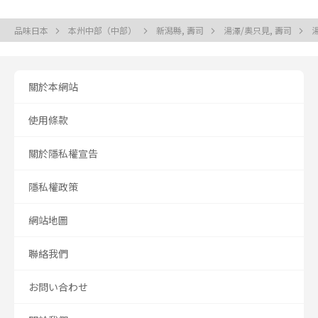
品味日本
本州中部（中部）
新潟縣, 壽司
湯澤/奧只見, 壽司
關於本網站
使用條款
關於隱私權宣告
隱私權政策
網站地圖
聯絡我們
お問い合わせ