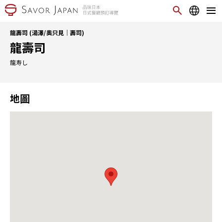
龍壽司 (湯澤/奧只見｜壽司)
龍壽司
龍寿し
地圖