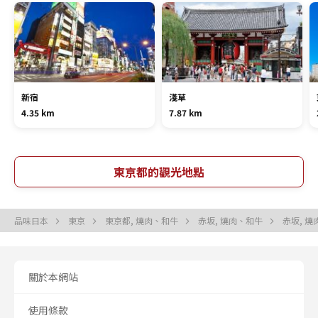
新宿
淺草
4.35 km
7.87 km
東京都的觀光地點
品味日本
東京
東京都, 燒肉、和牛
赤坂, 燒肉、和牛
赤坂, 
關於本網站
使用條款