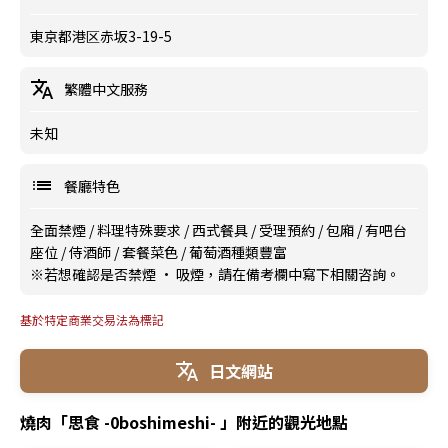
東京都港区赤坂3-19-5
繁體中文服務
未知
餐廳特色
全面禁煙
/
料理特殊要求
/
西式餐具
/
受理預約
/
包廂
/
有吧台
座位
/
侍酒師
/
套餐菜色
/
葡萄酒種類豐富
※若想確認是否禁煙 · 吸煙，請在備考欄中寫下相關咨詢。
基於特定商業交易法為標記
日文網站
燒肉「思食 -0boshimeshi- 」附近的觀光地點