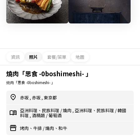
資訊
照片
套餐/菜單
地圖
燒肉「思食 -0boshimeshi- 」
焼肉「思食 -0boshimeshi- 」
赤坂
,
赤坂
,
東京都
亞洲料理、民族料理
/
燒肉
,
亞洲料理、民族料理
/
韓國
料理
,
酒精類
/
葡萄酒
烤肉、牛排
/
燒肉、和牛