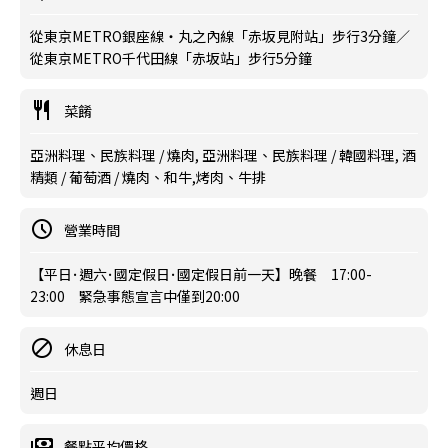
從東京METRO銀座線・丸之內線「赤坂見附站」步行3分鐘／
從東京METRO千代田線「赤坂站」步行5分鐘
菜餚
亞洲料理、民族料理 / 燒肉, 亞洲料理、民族料理 / 韓國料理, 酒
精類 / 葡萄酒 / 燒肉、和牛,烤肉、牛排
營業時間
【平日･週六･國定假日･國定假日前一天】晚餐 17:00-
23:00 緊急事態宣言中僅到20:00
休息日
週日
餐點平均價格