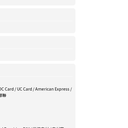
/ DC Card / UC Card / American Express /
/ 銀聯