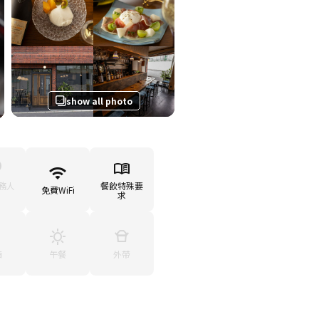
show all photo
務人
餐飲特殊要
免費WiFi
求
廂
午餐
外帶