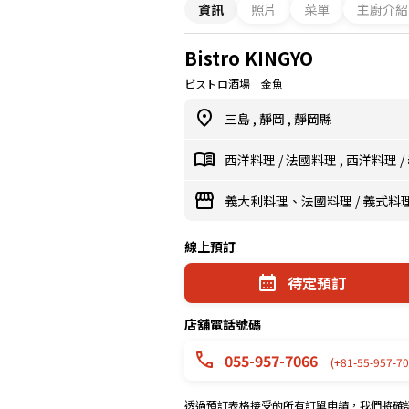
資訊
照片
菜單
主廚介紹
Bistro KINGYO
ビストロ酒場 金魚
三島
,
靜岡
,
靜岡縣
西洋料理
/
法國料理
,
西洋料理
/
義大利料理、法國料理
/
義式料
線上預訂
待定預訂
店舖電話號碼
055-957-7066
(+81-55-957-70
透過預訂表格接受的所有訂單申請，我們將確