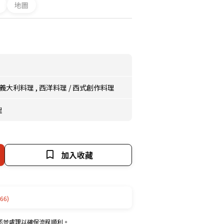
地圖
義大利料理
,
西洋料理
/
西式創作料理
理
加入收藏
66)
認並處理以確保流程順利。