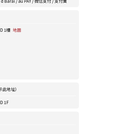
y / d Barai / au PAY / 微信支付 / 支付寶
D 1樓
地圖
示此地址）
 1F