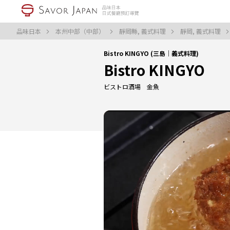
品味日本
本州中部（中部）
靜岡縣, 義式料理
靜岡, 義式料理
Bistro KINGYO (三島｜義式料理)
Bistro KINGYO
ビストロ酒場 金魚