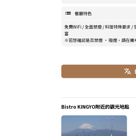
餐廳特色
免費WiFi
/
全面禁煙
/
料理特殊要求
/
富
※若想確認是否禁煙 · 吸煙，請在
Bistro KINGYO附近的觀光地點