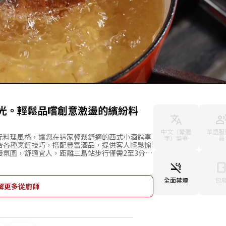
光。輕鬆品嚐創意激盪的繽紛料
中文（繁體
華語服
元料理風格，讓您在這家輕鬆舒適的西式小酒館享
字）菜單
員
合各種烹飪技巧，搭配豐富酒品，提供客人輕鬆愉
漫氛圍，舒適宜人，距離三島站步行僅需2至3分
事之間用餐的不二選擇。此外，酒品種類齊全，包
還是西式酒水都能滿足需求，即便是一個人前來用
存在，由人工培育而成的金魚。邀請您在三島品味
全面禁煙
包
福時刻。
解更多從廚師