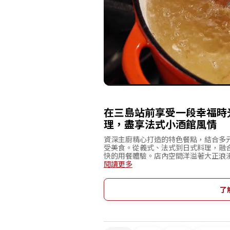
在三島站前享受一段幸福時
理，盡享法式小酒館風情
資深主廚精心打造的特色餐點，結合多
受美食。從義式、法式到日式料理，融
快的用餐體驗。店內空間洋溢著大正浪
鐘，交通便利，是約會、閨蜜聚會或同
閱讀更多
括葡萄酒、燒酎、日本酒等無論是日式
餐也能優雅享受。店名取自自然界中不
由廚師以巧手與創意精心打造的極致幸
了