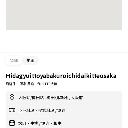
資訊
地圖
Hidagyuittoyabakuroichidaikitteosaka
飛騨牛一頭家 馬喰一代 KITTE大阪
大阪站/梅田站
,
梅田/北新地
,
大阪府
亞洲料理、民族料理
/
燒肉
烤肉、牛排
/
燒肉、和牛