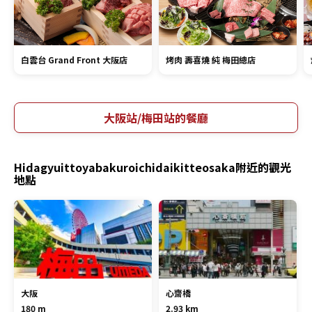
白雲台 Grand Front 大阪店
烤肉 壽喜燒 純 梅田總店
大阪站/梅田站的餐廳
Hidagyuittoyabakuroichidaikitteosaka附近的觀光
地點
大阪
心齋橋
180 m
2.93 km