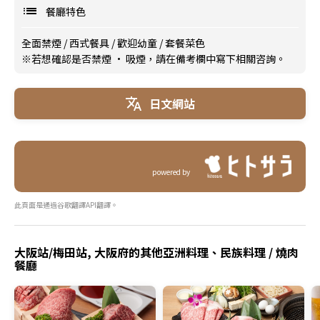
餐廳特色
全面禁煙
/
西式餐具
/
歡迎幼童
/
套餐菜色
※若想確認是否禁煙 · 吸煙，請在備考欄中寫下相關咨詢。
日文網站
powered by
此頁面是通過谷歌翻譯API翻譯。
大阪站/梅田站, 大阪府的其他亞洲料理、民族料理 / 燒肉
餐廳