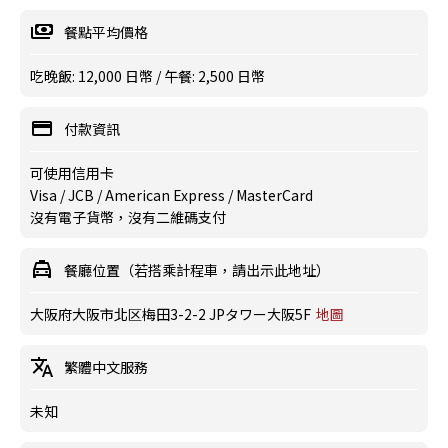
餐點平均價格
吃晚飯: 12,000 日幣 / 午餐: 2,500 日幣
付款資訊
可使用信用卡
Visa / JCB / American Express / MasterCard
沒有電子貨幣，沒有二維碼支付
餐廳位置（若搭乘計程車，請出示此地址）
大阪府大阪市北区梅田3-2-2 JPタワー大阪5F
地圖
繁體中文服務
未知