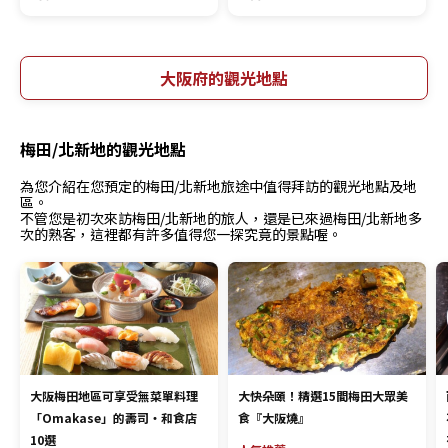
大阪府的觀光地點
梅田/北新地的觀光地點
為您介紹在您預定的梅田/北新地旅途中值得拜訪的觀光地點及地
區。
不管您是初次來訪梅田/北新地的旅人，還是已來過梅田/北新地多
次的熟客，這裡都有許多值得您一探究竟的景點喔。
大阪梅田地區可享受無菜單料理
大快朵頤！精選15間梅田大眾美
「Omakase」的壽司・和食店
食『大阪燒』
10選