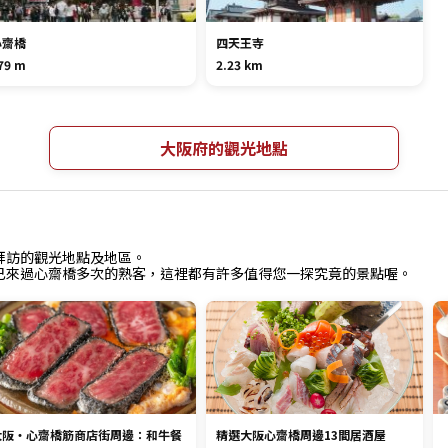
心齋橋
四天王寺
79 m
2.23 km
大阪府的觀光地點
拜訪的觀光地點及地區。
已來過心齋橋多次的熟客，這裡都有許多值得您一探究竟的景點喔。
大阪・心齋橋筋商店街周邊：和牛餐
精選大阪心齋橋周邊13間居酒屋