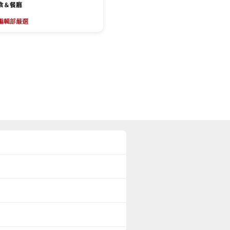
食＆餐廳
編輯部嚴選