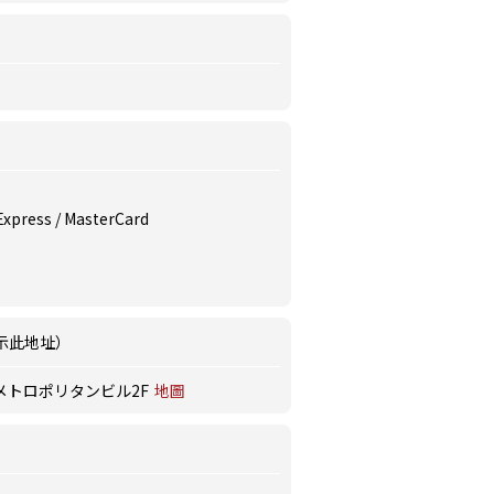
 Express / MasterCard
示此地址）
メトロポリタンビル2F
地圖