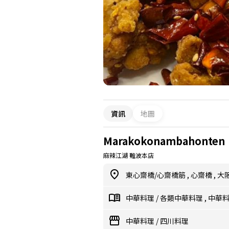
資訊
地圖
Marakokonambahonten
麻辣江湖 難波本店
東心齋橋/心齋橋筋
,
心齋橋
,
大
中華料理
/
各類中華料理
,
中華
中華料理
/
四川料理