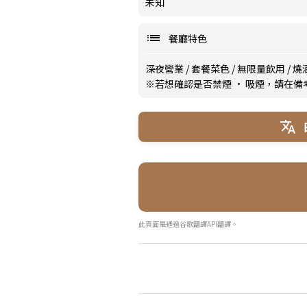
未知
餐廳特色
深夜營業
/
套餐菜色
/
無限量飲用
/
燒
※若想確認是否禁煙 · 吸煙，請在
此頁面是通過谷歌翻譯API翻譯。