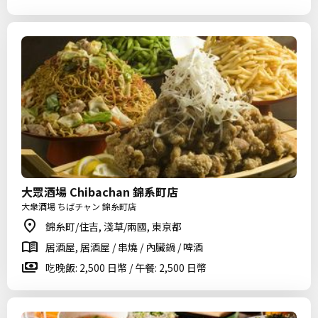
大眾酒場 Chibachan 錦系町店
大衆酒場 ちばチャン 錦糸町店
錦糸町/住吉, 淺草/兩國, 東京都
居酒屋, 居酒屋 / 串燒 / 內臟鍋 / 啤酒
吃晚飯: 2,500 日幣 / 午餐: 2,500 日幣