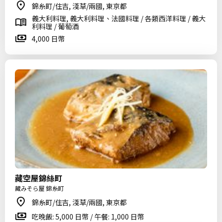
錦糸町/住吉, 淺草/兩國, 東京都
義大利料理, 義大利料理、法國料理 / 各類西洋料理 / 義大
利料理 / 葡萄酒
4,000 日幣
藏空屋錦絲町
藏みそら屋 錦糸町
錦糸町/住吉, 淺草/兩國, 東京都
吃晚飯: 5,000 日幣 / 午餐: 1,000 日幣