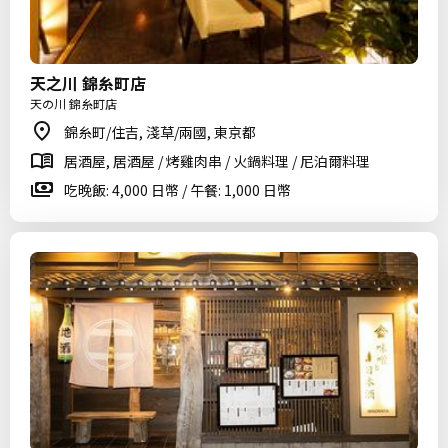
天之川 錦糸町店
天の川 錦糸町店
錦糸町/住吉, 淺草/兩國, 東京都
居酒屋, 居酒屋 / 烤雞肉串 / 火鍋料理 / 尼泊爾料理
吃晚飯: 4,000 日幣 / 午餐: 1,000 日幣