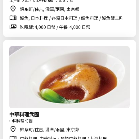
江戸前うなぎ かわ祥錦糸町テルミナ店
錦糸町/住吉, 淺草/兩國, 東京都
鰻魚, 日本料理 / 各類日本料理 / 鰻魚料理 / 鰻魚飯三吃
吃晚飯: 4,000 日幣 / 午餐: 4,000 日幣
中華料理武園
中国料理 竹園
錦糸町/住吉, 淺草/兩國, 東京都
中華料理, 中華料理 / 各類中華料理 / 上海料理