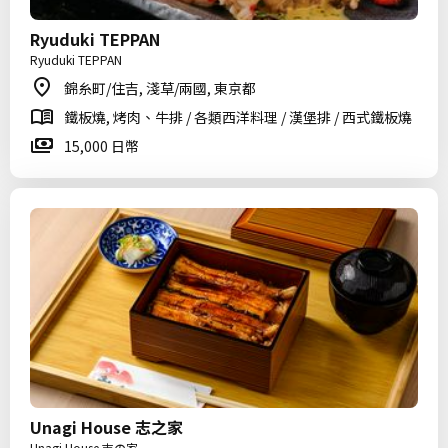
Ryuduki TEPPAN
Ryuduki TEPPAN
錦糸町/住吉, 淺草/兩國, 東京都
鐵板燒, 烤肉、牛排 / 各類西洋料理 / 漢堡排 / 西式鐵板燒
15,000 日幣
Unagi House 志之家
Unagi House 志の家