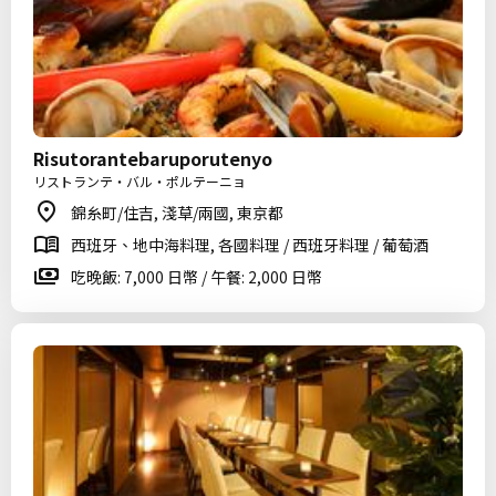
Risutorantebaruporutenyo
リストランテ・バル・ポルテーニョ
錦糸町/住吉, 淺草/兩國, 東京都
西班牙、地中海料理, 各國料理 / 西班牙料理 / 葡萄酒
吃晚飯: 7,000 日幣 / 午餐: 2,000 日幣