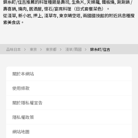
錦糸町/住吉推薦的料理種類是
壽司
,
生魚片
,
天婦羅
,
鐵板燒
,
涮涮鍋 /
壽喜鍋
,
燒肉
,
居酒屋
,
懷石/宴席料理（日式套餐菜色）
。
從
淺草
,
新小岩
,
押上
, 淺草寺, 東京晴空塔, 兩國國技館的附近訊息種搜
索美食店。
品味日本
東京
東京都
淺草/兩國
錦糸町/住吉
關於本網站
使用條款
關於隱私權宣告
隱私權政策
網站地圖