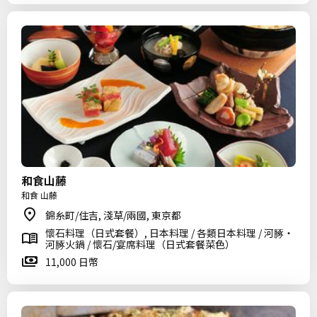
和食山藤
和食 山藤
錦糸町/住吉, 淺草/兩國, 東京都
懷石料理（日式套餐）, 日本料理 / 各類日本料理 / 河䐁・
河䐁火鍋 / 懷石/宴席料理（日式套餐菜色）
11,000 日幣