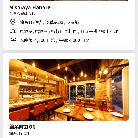
Misoraya Hanare
みそら屋はなれ
錦糸町/住吉, 淺草/兩國, 東京都
居酒屋, 居酒屋 / 各類日本料理 / 日式牛排 / 鄉土料理
吃晚飯: 4,000 日幣 / 午餐: 4,000 日幣
錦糸町ZION
錦糸町ZION