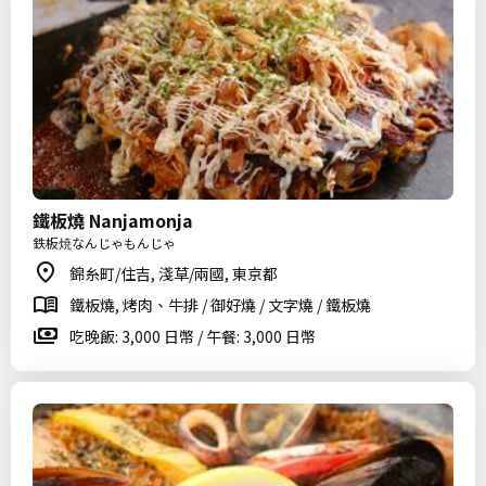
鐵板燒 Nanjamonja
鉄板焼なんじゃもんじゃ
錦糸町/住吉, 淺草/兩國, 東京都
鐵板燒, 烤肉、牛排 / 御好燒 / 文字燒 / 鐵板燒
吃晚飯: 3,000 日幣 / 午餐: 3,000 日幣