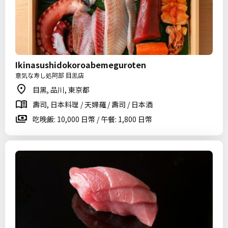
Ikinasushidokoroabemeguroten
意気な寿し処阿部 目黒店
目黑, 品川, 東京都
壽司, 日本料理 / 天婦羅 / 壽司 / 日本酒
吃晚飯: 10,000 日幣 / 午餐: 1,800 日幣