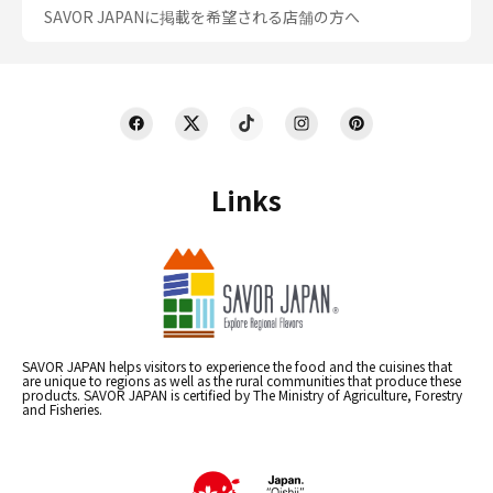
SAVOR JAPANに掲載を希望される店舗の方へ
Links
SAVOR JAPAN helps visitors to experience the food and the cuisines that
are unique to regions as well as the rural communities that produce these
products. SAVOR JAPAN is certified by The Ministry of Agriculture, Forestry
and Fisheries.