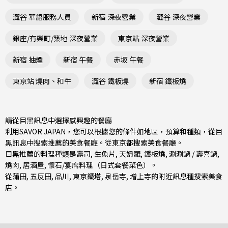
澀谷 華語服務人員
新宿 深夜營業
澀谷 深夜營業
銀座/有樂町/築地 深夜營業
東京站 深夜營業
新宿 抽煙
新宿 午餐
赤坂 午餐
東京站 燒肉、和牛
澀谷 鐵板燒
新宿 鐵板燒
請從目黑訊息中選擇感興趣的餐廳
利用SAVOR JAPAN，您可以根據您的條件如地區，預算和種類，從目
黑訊息中搜索推薦的美食餐廳。從
東京都
搜索美食餐廳。
目黑推薦的料理種類是
壽司
,
生魚片
,
天婦羅
,
鐵板燒
,
涮涮鍋 / 壽喜鍋
,
燒肉
,
居酒屋
,
懷石/宴席料理（日式套餐菜色）
。
從
蒲田
,
五反田
,
品川
, 東京鐵塔, 泉岳寺, 增上寺的附近訊息種搜索美食
店。