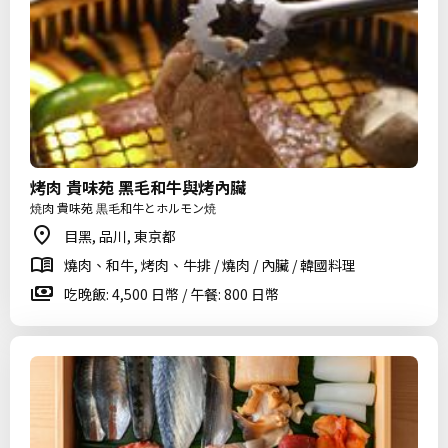
烤肉 貴味苑 黑毛和牛與烤內臟
焼肉 貴味苑 黒毛和牛とホルモン焼
目黑, 品川, 東京都
燒肉、和牛, 烤肉、牛排 / 燒肉 / 內臟 / 韓國料理
吃晚飯: 4,500 日幣 / 午餐: 800 日幣