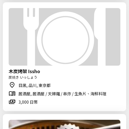
木炭烤架 Issho
炭焼き いっしょう
目黑, 品川, 東京都
居酒屋, 居酒屋 / 天婦羅 / 串炸 / 生魚片、海鮮料理
3,000 日幣