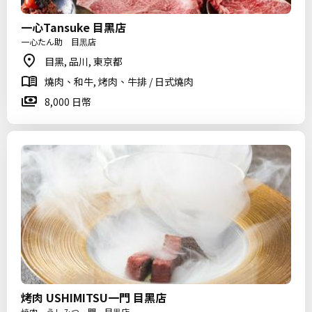
一心Tansuke 目黑店
一心たん助 目黒店
目黑, 品川, 東京都
燒肉、和牛, 烤肉、牛排 / 日式燒肉
8,000 日幣
烤肉 USHIMITSU一門 目黑店
焼肉 うしみつ一門 目黒店