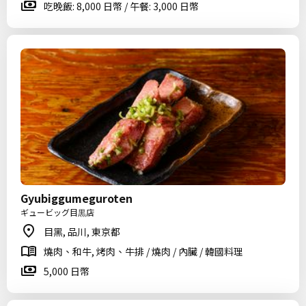
吃晚飯: 8,000 日幣 / 午餐: 3,000 日幣
Gyubiggumeguroten
ギュービッグ目黒店
目黑, 品川, 東京都
燒肉、和牛, 烤肉、牛排 / 燒肉 / 內臟 / 韓國料理
5,000 日幣