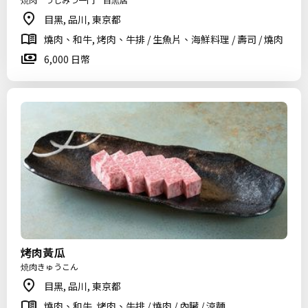
目黑, 品川, 東京都
燒肉、和牛, 烤肉、牛排 / 生魚片、海鮮料理 / 壽司 / 燒肉
6,000 日幣
烤肉黃瓜
焼肉きゅうこん
目黑, 品川, 東京都
燒肉、和牛, 烤肉、牛排 / 燒肉 / 內臟 / 涼麵