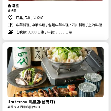
香港園
香港園
目黑, 品川, 東京都
中華料理, 中華料理 / 各類中華料理 / 四川料理 / 上海料理
吃晚飯: 3,000 日幣 / 午餐: 3,000 日幣
Uraterasu 目黑店(舊鬼灯)
裏照ラス 目黒店(旧鬼灯)