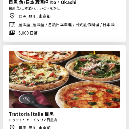
目黑 魚/日本酒酒吧 Ito。Okashi
目黒 魚/日本酒バル いと。をかし
目黑, 品川, 東京都
居酒屋, 居酒屋 / 各類日本料理 / 日式創作料理 / 日本酒
5,000 日幣
Trattoria Italia 目黑
トラットリア・イタリア目黒店
目黑, 品川, 東京都