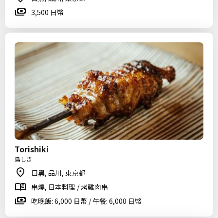
3,500 日幣
Torishiki
鳥しき
目黑, 品川, 東京都
串燒, 日本料理 / 烤雞肉串
吃晚飯: 6,000 日幣 / 午餐: 6,000 日幣