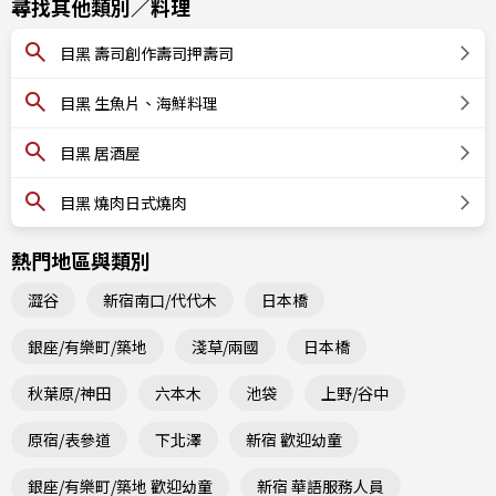
尋找其他類別／料理
目黑 壽司創作壽司押壽司
目黑 生魚片、海鮮料理
目黑 居酒屋
目黑 燒肉日式燒肉
熱門地區與類別
澀谷
新宿南口/代代木
日本橋
銀座/有樂町/築地
淺草/兩國
日本橋
秋葉原/神田
六本木
池袋
上野/谷中
原宿/表參道
下北澤
新宿 歡迎幼童
銀座/有樂町/築地 歡迎幼童
新宿 華語服務人員