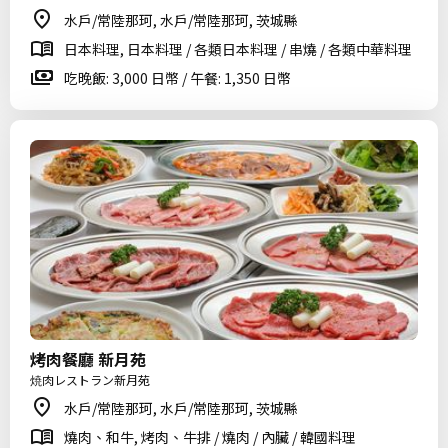
水戶/常陸那珂, 水戶/常陸那珂, 茨城縣
日本料理, 日本料理 / 各類日本料理 / 串燒 / 各類中華料理
吃晚飯: 3,000 日幣 / 午餐: 1,350 日幣
烤肉餐廳 新月苑
焼肉レストラン新月苑
水戶/常陸那珂, 水戶/常陸那珂, 茨城縣
燒肉、和牛, 烤肉、牛排 / 燒肉 / 內臟 / 韓國料理