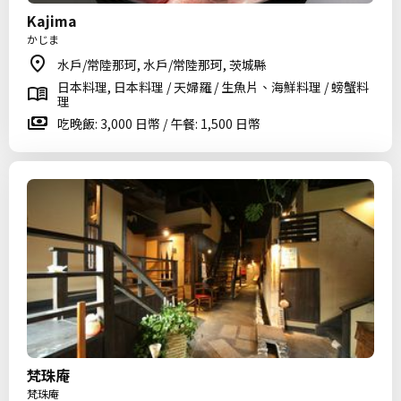
Kajima
かじま
水戶/常陸那珂, 水戶/常陸那珂, 茨城縣
日本料理, 日本料理 / 天婦羅 / 生魚片、海鮮料理 / 螃蟹料
理
吃晚飯: 3,000 日幣 / 午餐: 1,500 日幣
梵珠庵
梵珠庵