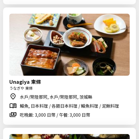
Unagiya 東條
うなぎや 東條
水戶/常陸那珂, 水戶/常陸那珂, 茨城縣
鰻魚, 日本料理 / 各類日本料理 / 鰻魚料理 / 泥鰍料理
吃晚飯: 3,000 日幣 / 午餐: 3,000 日幣