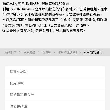
請從水戶/常陸那珂訊息中選擇感興趣的餐廳
利用SAVOR JAPAN，您可以根據您的條件如地區，預算和種類，從水
戶/常陸那珂訊息中搜索推薦的美食餐廳。從
茨城縣
搜索美食餐廳。
水戶/常陸那珂推薦的料理種類是
壽司
,
生魚片
,
天婦羅
,
鐵板燒
,
涮涮鍋
/ 壽喜鍋
,
燒肉
,
懷石/宴席料理（日式套餐菜色）
,
居酒屋
。
從國營日立海濱公園, 偕樂園的附近訊息種搜索美食店。
品味日本
東京周遭
茨城縣
水戶/常陸那珂
水戶/常陸那珂
關於本網站
使用條款
關於隱私權宣告
隱私權政策