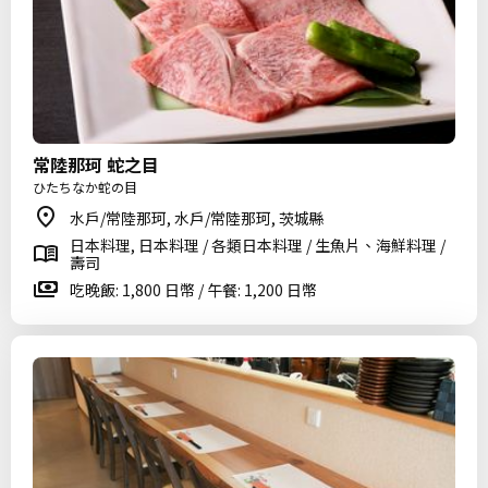
常陸那珂 蛇之目
ひたちなか蛇の目
水戶/常陸那珂, 水戶/常陸那珂, 茨城縣
日本料理, 日本料理 / 各類日本料理 / 生魚片、海鮮料理 /
壽司
吃晚飯: 1,800 日幣 / 午餐: 1,200 日幣