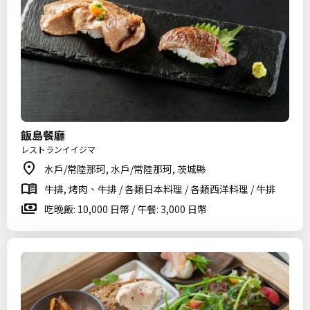
飯島餐廳
レストランイイジマ
水戶/常陸那珂, 水戶/常陸那珂, 茨城縣
牛排, 烤肉、牛排 / 各類日本料理 / 各類西洋料理 / 牛排
吃晚飯: 10,000 日幣 / 午餐: 3,000 日幣