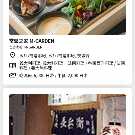
常盤之家 M-GARDEN
ときわ邸 M-GARDEN
水戶/常陸那珂, 水戶/常陸那珂, 茨城縣
義大利料理, 義大利料理、法國料理 / 各類西洋料理 / 法國
料理 / 義大利料理
吃晚飯: 6,000 日幣 / 午餐: 2,000 日幣