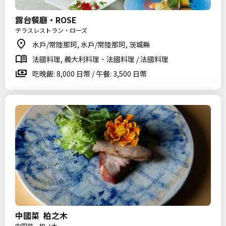
露台餐廳·ROSE
テラスレストラン・ローズ
水戶/常陸那珂, 水戶/常陸那珂, 茨城縣
法國料理, 義大利料理、法國料理 / 法國料理
吃晚飯: 8,000 日幣 / 午餐: 3,500 日幣
中國菜 柏之木
中国菜 柏ノ木