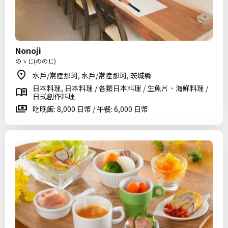
Nonoji
のゝじ(ののじ)
水戶/常陸那珂, 水戶/常陸那珂, 茨城縣
日本料理, 日本料理 / 各類日本料理 / 生魚片、海鮮料理 /
日式創作料理
吃晚飯: 8,000 日幣 / 午餐: 6,000 日幣