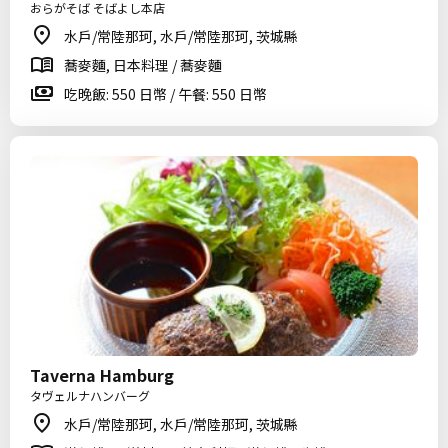
おらがそば そばよし本店
水戶/常陸那珂, 水戶/常陸那珂, 茨城縣
蕎麥麵, 日本料理 / 蕎麥麵
吃晚飯: 550 日幣 / 午餐: 550 日幣
Taverna Hamburg
タヴェルナハンバーグ
水戶/常陸那珂, 水戶/常陸那珂, 茨城縣