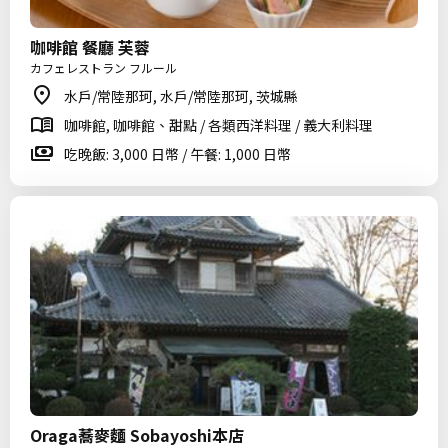
咖啡館 餐廳 芙蓉
カフェレストラン フルール
水戶/常陸那珂, 水戶/常陸那珂, 茨城縣
咖啡館, 咖啡館、甜點 / 各類西洋料理 / 義大利料理
吃晚飯: 3,000 日幣 / 午餐: 1,000 日幣
Oraga蕎麥麵 Sobayoshi本店