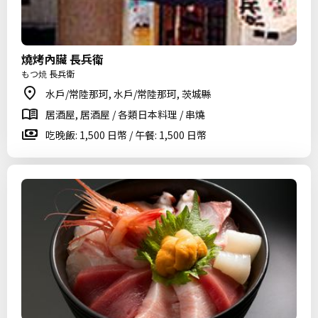
燒烤內臟 長兵衛
もつ焼 長兵衛
水戶/常陸那珂, 水戶/常陸那珂, 茨城縣
居酒屋, 居酒屋 / 各類日本料理 / 串燒
吃晚飯: 1,500 日幣 / 午餐: 1,500 日幣