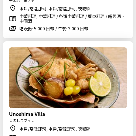
水戶/常陸那珂, 水戶/常陸那珂, 茨城縣
中華料理, 中華料理 / 各類中華料理 / 廣東料理 / 紹興酒、
中國酒
吃晚飯: 5,000 日幣 / 午餐: 3,000 日幣
Unoshima Villa
うのしまヴィラ
水戶/常陸那珂, 水戶/常陸那珂, 茨城縣