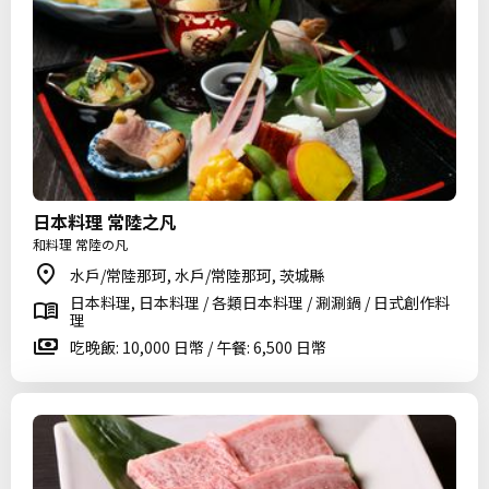
日本料理 常陸之凡
和料理 常陸の凡
水戶/常陸那珂, 水戶/常陸那珂, 茨城縣
日本料理, 日本料理 / 各類日本料理 / 涮涮鍋 / 日式創作料
理
吃晚飯: 10,000 日幣 / 午餐: 6,500 日幣