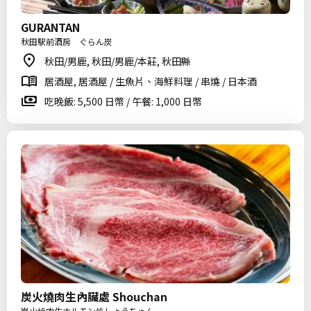
GURANTAN
秋田駅前酒房 ぐらん炭
秋田/男鹿, 秋田/男鹿/本莊, 秋田縣
居酒屋, 居酒屋 / 生魚片、海鮮料理 / 串燒 / 日本酒
吃晚飯: 5,500 日幣 / 午餐: 1,000 日幣
炭火燒肉生內臟處 Shouchan
炭火焼肉生ホルモン処しょうちゃん