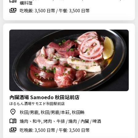
蠣料理
吃晚飯: 3,500 日幣 / 午餐: 3,500 日幣
內臟酒場 Samoedo 秋田站前店
ほるもん酒場サモエド秋田駅前店
秋田/男鹿, 秋田/男鹿/本莊, 秋田縣
燒肉、和牛, 烤肉、牛排 / 燒肉 / 內臟 / 啤酒
吃晚飯: 3,500 日幣 / 午餐: 3,500 日幣