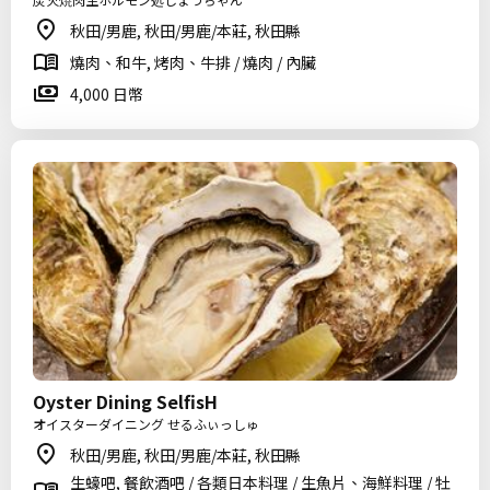
秋田/男鹿, 秋田/男鹿/本莊, 秋田縣
燒肉、和牛, 烤肉、牛排 / 燒肉 / 內臟
4,000 日幣
Oyster Dining SelfisH
オイスターダイニング せるふぃっしゅ
秋田/男鹿, 秋田/男鹿/本莊, 秋田縣
生蠔吧, 餐飲酒吧 / 各類日本料理 / 生魚片、海鮮料理 / 牡