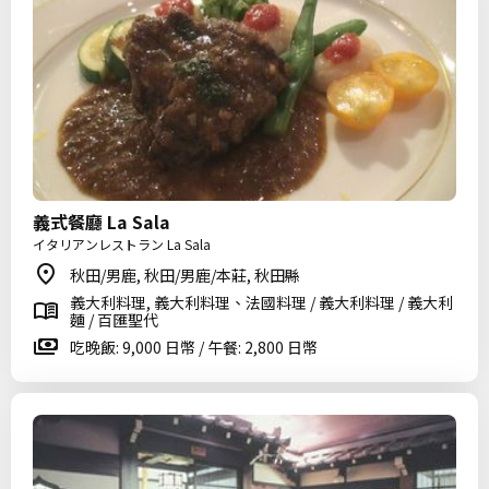
義式餐廳 La Sala
イタリアンレストラン La Sala
秋田/男鹿, 秋田/男鹿/本莊, 秋田縣
義大利料理, 義大利料理、法國料理 / 義大利料理 / 義大利
麵 / 百匯聖代
吃晚飯: 9,000 日幣 / 午餐: 2,800 日幣