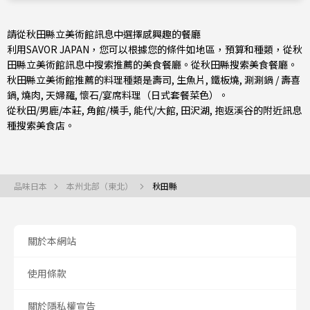
請從秋田縣立美術館訊息中選擇感興趣的餐廳
利用SAVOR JAPAN，您可以根據您的條件如地區，預算和種類，從秋
田縣立美術館訊息中搜索推薦的美食餐廳。從
秋田縣
搜索美食餐廳。
秋田縣立美術館推薦的料理種類是
壽司
,
生魚片
,
鐵板燒
,
涮涮鍋 / 壽喜
鍋
,
燒肉
,
天婦羅
,
懷石/宴席料理（日式套餐菜色）
。
從
秋田/男鹿/本莊
,
角館/橫手
,
能代/大館
, 田沢湖, 抱返溪谷的附近訊息
種搜索美食店。
品味日本
本州北部（東北）
秋田縣
關於本網站
使用條款
關於隱私權宣告