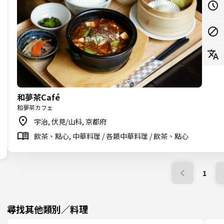
和夢茶Café
和夢茶カフェ
宇治, 伏見/山科, 京都府
飲茶、點心, 中華料理 / 各類中華料理 / 飲茶、點心
1
尋找其他類別／料理