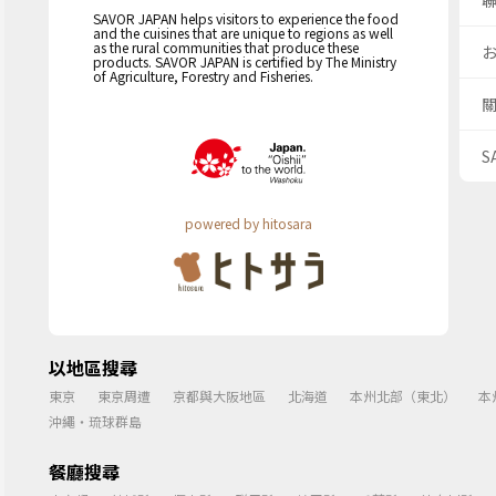
SAVOR JAPAN helps visitors to experience the food
and the cuisines that are unique to regions as well
as the rural communities that produce these
products. SAVOR JAPAN is certified by The Ministry
of Agriculture, Forestry and Fisheries.
S
powered by hitosara
以地區搜尋
東京
東京周遭
京都與大阪地區
北海道
本州北部（東北）
本
沖繩・琉球群島
餐廳搜尋