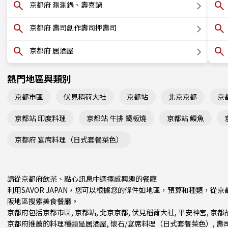
京都府 涮涮鍋、壽喜鍋
京都府 壽司創作壽司押壽司
京都府 居酒屋
熱門地區與類別
京都市區
伏見稻荷大社
京都站
北京京都
京
京都站 印度料理
京都站 牛排 鐵板燒
京都站 鰻魚
京都府 宴席料理（日式套餐菜色）
請從京都府飲茶、點心訊息中選擇感興趣的餐廳
利用SAVOR JAPAN，您可以根據您的條件如地區，預算和種類，
阪地區
搜索美食餐廳。
京都府包括
京都市區
,
京都站
,
北京京都
, 伏見稻荷大社, 平安神宮, 
京都府推薦的料理種類是
居酒屋
,
懷石/宴席料理（日式套餐菜色）
,
壽