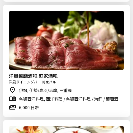
洋風餐廳酒吧 町家酒吧
洋風ダイニングバー 町家バル
伊勢, 伊勢/鳥羽/志摩, 三重縣
各類西洋料理, 西洋料理 / 各類西洋料理 / 海鮮 / 葡萄酒
6,000 日幣