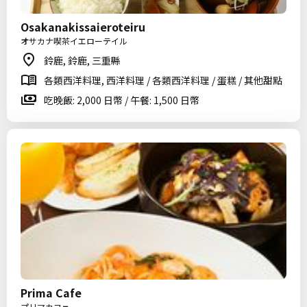
Osakanakissaieroteiru
オサカナ喫茶イエローテイル
鈴鹿, 鈴鹿, 三重縣
各類西洋料理, 西洋料理 / 各類西洋料理 / 蛋糕 / 其他甜點
吃晚飯: 2,000 日幣 / 午餐: 1,500 日幣
Prima Cafe
プリマカフェ