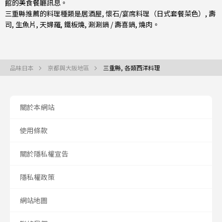
館的美食餐廳訊息。
三重縣推薦的料理種類是
居酒屋
,
懷石/宴席料理（日式套餐菜色）
,
壽
司
,
生魚片
,
天婦羅
,
鐵板燒
,
涮涮鍋 / 壽喜鍋
,
燒肉
。
品味日本
京都與大阪地區
三重縣, 各類西洋料理
關於本網站
使用條款
關於隱私權宣告
隱私權政策
網站地圖