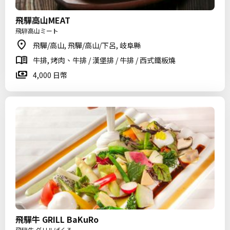
飛驒高山MEAT
飛騨高山ミート
飛驒/高山, 飛驒/高山/下呂, 岐阜縣
牛排, 烤肉、牛排 / 漢堡排 / 牛排 / 西式鐵板燒
4,000 日幣
飛驒牛 GRILL BaKuRo
飛騨牛 グリルばくろ