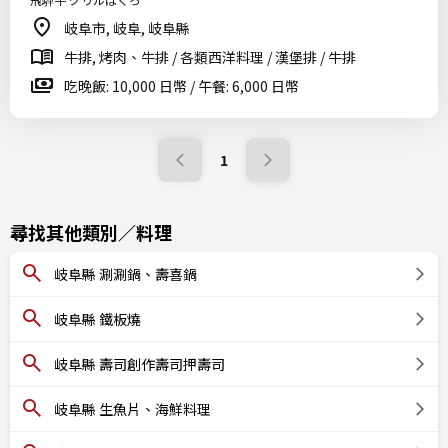
岐阜市, 岐阜, 岐阜縣
牛排, 烤肉、牛排 / 各類西洋料理 / 漢堡排 / 牛排
吃晚飯: 10,000 日幣 / 午餐: 6,000 日幣
1
尋找其他類別／料理
岐阜縣 涮涮鍋、壽喜鍋
岐阜縣 鐵板燒
岐阜縣 壽司創作壽司押壽司
岐阜縣 生魚片、海鮮料理