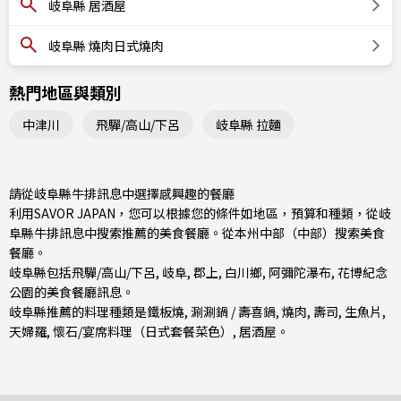
岐阜縣 居酒屋
岐阜縣 燒肉日式燒肉
熱門地區與類別
中津川
飛驒/高山/下呂
岐阜縣 拉麵
請從岐阜縣牛排訊息中選擇感興趣的餐廳
利用SAVOR JAPAN，您可以根據您的條件如地區，預算和種類，從岐
阜縣牛排訊息中搜索推薦的美食餐廳。從
本州中部（中部）
搜索美食
餐廳。
岐阜縣包括
飛驒/高山/下呂
,
岐阜
,
郡上
, 白川鄉, 阿彌陀瀑布, 花博紀念
公園的美食餐廳訊息。
岐阜縣推薦的料理種類是
鐵板燒
,
涮涮鍋 / 壽喜鍋
,
燒肉
,
壽司
,
生魚片
,
天婦羅
,
懷石/宴席料理（日式套餐菜色）
,
居酒屋
。