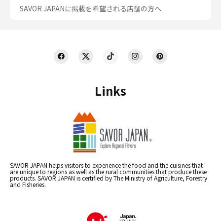
SAVOR JAPANに掲載を希望される店舗の方へ
Links
SAVOR JAPAN helps visitors to experience the food and the cuisines that
are unique to regions as well as the rural communities that produce these
products. SAVOR JAPAN is certified by The Ministry of Agriculture, Forestry
and Fisheries.