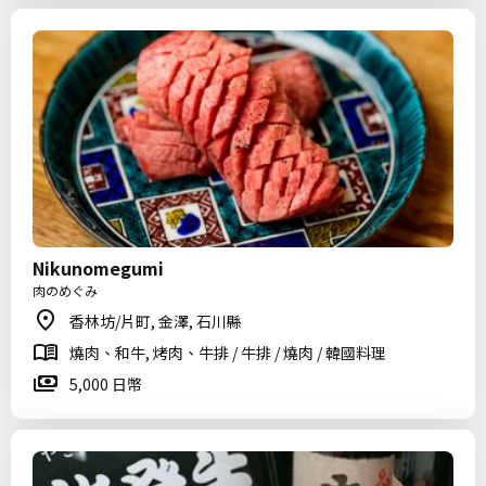
Nikunomegumi
肉のめぐみ
香林坊/片町, 金澤, 石川縣
燒肉、和牛, 烤肉、牛排 / 牛排 / 燒肉 / 韓國料理
5,000 日幣