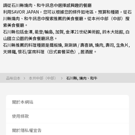
請從石川縣燒肉、和牛訊息中選擇感興趣的餐廳
利用SAVOR JAPAN，您可以根據您的條件如地區，預算和種類，從石
川縣燒肉、和牛訊息中搜索推薦的美食餐廳。從
本州中部（中部）
搜
索美食餐廳。
石川縣包括
金澤
,
能登/輪島
,
加賀
, 金澤21世紀美術館, 鈴木大拙館, 白
山國立公園的美食餐廳訊息。
石川縣推薦的料理種類是
鐵板燒
,
涮涮鍋 / 壽喜鍋
,
燒肉
,
壽司
,
生魚片
,
天婦羅
,
懷石/宴席料理（日式套餐菜色）
,
居酒屋
。
品味日本
本州中部（中部）
石川縣, 燒肉、和牛
關於本網站
使用條款
關於隱私權宣告