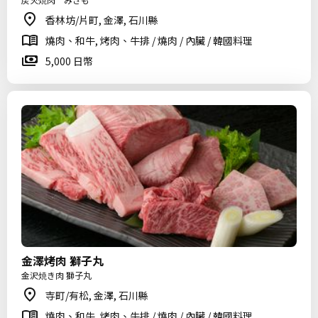
香林坊/片町, 金澤, 石川縣
燒肉、和牛, 烤肉、牛排 / 燒肉 / 內臟 / 韓國料理
5,000 日幣
金澤烤肉 獅子丸
金沢焼き肉 獅子丸
寺町/有松, 金澤, 石川縣
燒肉、和牛, 烤肉、牛排 / 燒肉 / 內臟 / 韓國料理