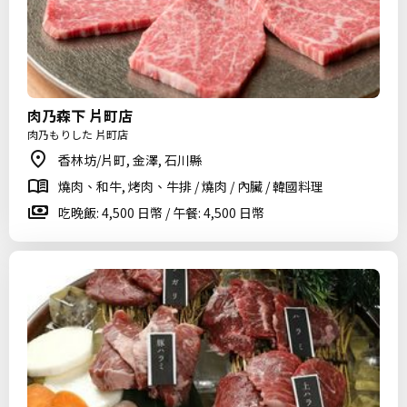
肉乃森下 片町店
肉乃もりした 片町店
香林坊/片町, 金澤, 石川縣
燒肉、和牛, 烤肉、牛排 / 燒肉 / 內臟 / 韓國料理
吃晚飯: 4,500 日幣 / 午餐: 4,500 日幣