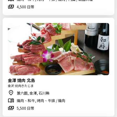
4,500 日幣
金澤 燒肉 北島
金沢 焼肉きたじま
兼六園, 金澤, 石川縣
燒肉、和牛, 烤肉、牛排 / 燒肉
5,500 日幣