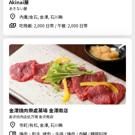
Akinai屋
あきない屋
內灘/金石, 金澤, 石川縣
吃晚飯: 2,000 日幣 / 午餐: 2,000 日幣
金澤燒肉樂處萬場 金澤南店
金沢焼肉楽処万場 金沢南店
寺町/有松, 金澤, 石川縣
燒肉、和牛, 烤肉、牛排 / 燒肉 / 內臟 / 韓國料理