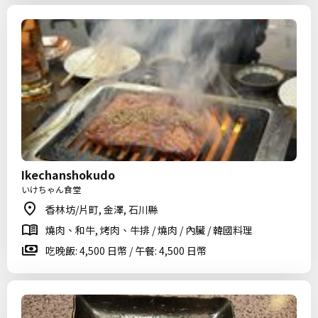
Ikechanshokudo
いけちゃん食堂
香林坊/片町, 金澤, 石川縣
燒肉、和牛, 烤肉、牛排 / 燒肉 / 內臟 / 韓國料理
吃晚飯: 4,500 日幣 / 午餐: 4,500 日幣