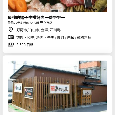
最強的裙子牛排烤肉一房野野一
最強ハラミ焼肉 いちぼ 野々市店
野野市/白山市, 金澤, 石川縣
燒肉、和牛, 烤肉、牛排 / 燒肉 / 內臟 / 韓國料理
3,500 日幣