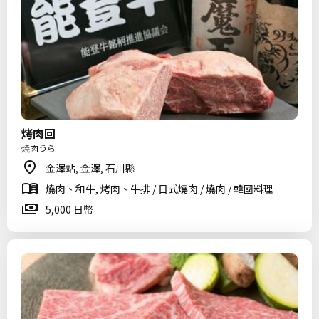
烤肉回
焼肉うら
金澤站, 金澤, 石川縣
燒肉、和牛, 烤肉、牛排 / 日式燒肉 / 燒肉 / 韓國料理
5,000 日幣