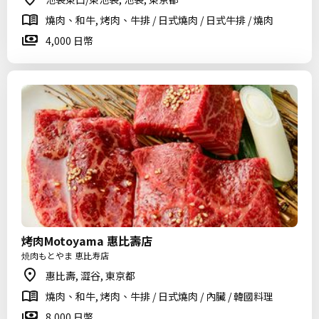
燒肉、和牛, 烤肉、牛排 / 日式燒肉 / 日式牛排 / 燒肉
4,000 日幣
烤肉Motoyama 惠比壽店
焼肉もとやま 恵比寿店
惠比壽, 澀谷, 東京都
燒肉、和牛, 烤肉、牛排 / 日式燒肉 / 內臟 / 韓國料理
8,000 日幣