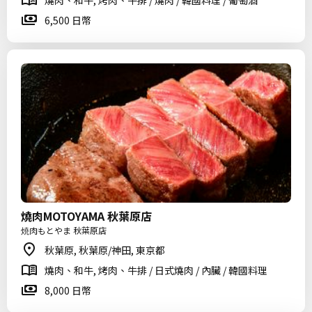
燒肉、和牛, 烤肉、牛排 / 燒肉 / 韓國料理 / 葡萄酒
6,500 日幣
燒肉MOTOYAMA 秋葉原店
焼肉もとやま 秋葉原店
秋葉原, 秋葉原/神田, 東京都
燒肉、和牛, 烤肉、牛排 / 日式燒肉 / 內臟 / 韓國料理
8,000 日幣