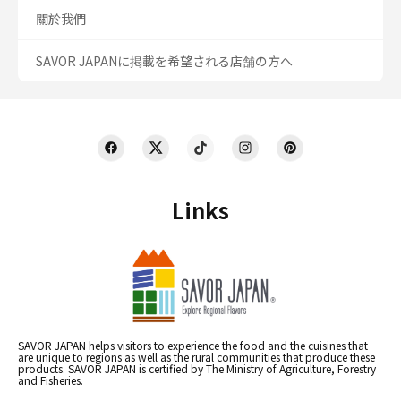
關於我們
SAVOR JAPANに掲載を希望される店舗の方へ
Links
SAVOR JAPAN helps visitors to experience the food and the cuisines that
are unique to regions as well as the rural communities that produce these
products. SAVOR JAPAN is certified by The Ministry of Agriculture, Forestry
and Fisheries.