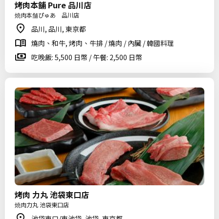
烤肉本舖 Pure 品川店
焼肉本舗ぴゅあ 品川店
品川, 品川, 東京都
燒肉、和牛, 烤肉、牛排 / 燒肉 / 內臟 / 韓國料理
吃晚飯: 5,500 日幣 / 午餐: 2,500 日幣
烤肉 力丸 池袋東口店
焼肉力丸 池袋東口店
池袋東口/東池袋, 池袋, 東京都