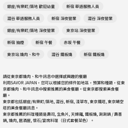
銀座/有樂町/築地 歡迎幼童
新宿 華語服務人員
澀谷 華語服務人員
新宿 深夜營業
澀谷 深夜營業
銀座/有樂町/築地 深夜營業
東京站 深夜營業
新宿 抽煙
新宿 午餐
赤坂 午餐
東京站 燒肉、和牛
澀谷 鐵板燒
新宿 鐵板燒
請從東京都燒肉、和牛訊息中選擇感興趣的餐廳
利用SAVOR JAPAN，您可以根據您的條件如地區，預算和種類，從東
京都燒肉、和牛訊息中搜索推薦的美食餐廳。從
東京都
搜索美食餐
廳。
東京都包括
銀座/有樂町/築地
,
澀谷
,
新宿
, 淺草寺, 東京鐵塔, 東京晴空
塔的美食餐廳訊息。
東京都推薦的料理種類是
壽司
,
生魚片
,
天婦羅
,
鐵板燒
,
涮涮鍋 / 壽喜
鍋
,
燒肉
,
居酒屋
,
懷石/宴席料理（日式套餐菜色）
。