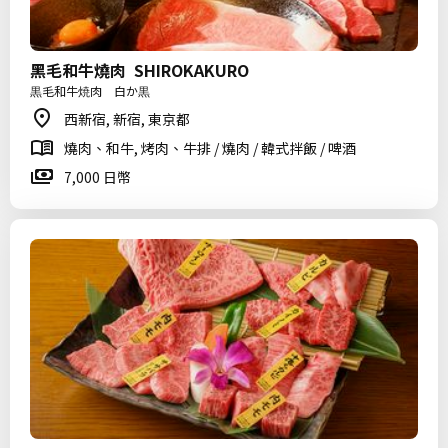
黑毛和牛燒肉 SHIROKAKURO
黒毛和牛焼肉 白か黒
西新宿, 新宿, 東京都
燒肉、和牛, 烤肉、牛排 / 燒肉 / 韓式拌飯 / 啤酒
7,000 日幣