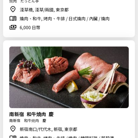
焼肉 たっとん亭
淺草橋, 淺草/兩國, 東京都
燒肉、和牛, 烤肉、牛排 / 日式燒肉 / 內臟 / 燒肉
6,000 日幣
南新宿 和牛燒肉 慶
南新宿 和牛焼肉 慶
新宿南口/代代木, 新宿, 東京都