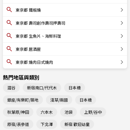
東京都 鐵板燒
東京都 壽司創作壽司押壽司
東京都 生魚片、海鮮料理
東京都 居酒屋
東京都 燒肉日式燒肉
熱門地區與類別
澀谷
新宿南口/代代木
日本橋
銀座/有樂町/築地
淺草/兩國
日本橋
秋葉原/神田
六本木
池袋
上野/谷中
原宿/表參道
下北澤
新宿 歡迎幼童