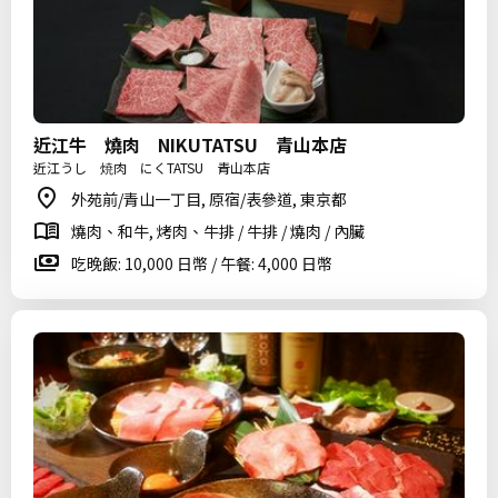
近江牛 燒肉 NIKUTATSU 青山本店
近江うし 焼肉 にくTATSU 青山本店
外苑前/青山一丁目, 原宿/表參道, 東京都
燒肉、和牛, 烤肉、牛排 / 牛排 / 燒肉 / 內臟
吃晚飯: 10,000 日幣 / 午餐: 4,000 日幣