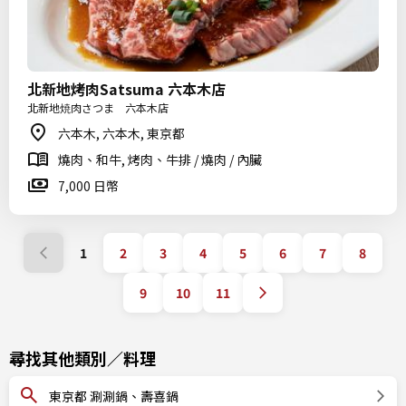
北新地烤肉Satsuma 六本木店
北新地焼肉さつま 六本木店
六本木, 六本木, 東京都
燒肉、和牛, 烤肉、牛排 / 燒肉 / 內臟
7,000 日幣
1
2
3
4
5
6
7
8
9
10
11
尋找其他類別／料理
東京都 涮涮鍋、壽喜鍋