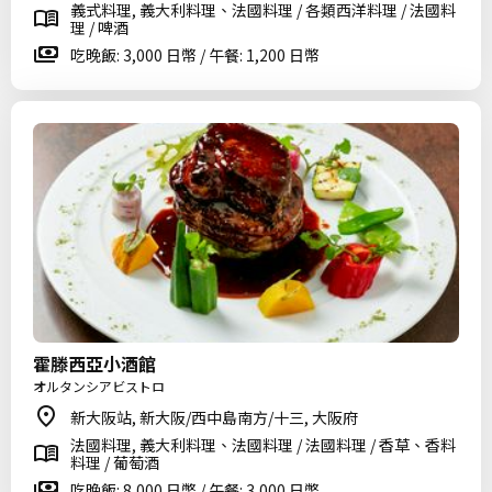
義式料理, 義大利料理、法國料理 / 各類西洋料理 / 法國料
理 / 啤酒
吃晚飯: 3,000 日幣 / 午餐: 1,200 日幣
霍滕西亞小酒館
オルタンシアビストロ
新大阪站, 新大阪/西中島南方/十三, 大阪府
法國料理, 義大利料理、法國料理 / 法國料理 / 香草、香料
料理 / 葡萄酒
吃晚飯: 8,000 日幣 / 午餐: 3,000 日幣