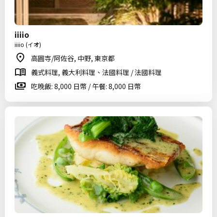
iiiio
iiiio (イオ)
高圓寺/阿佐谷, 中野, 東京都
義式料理, 義大利料理、法國料理 / 法國料理
吃晚飯: 8,000 日幣 / 午餐: 8,000 日幣