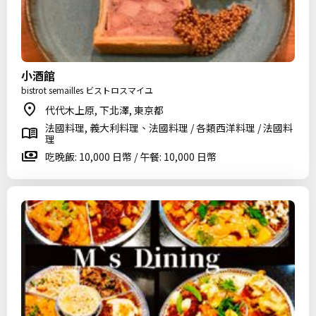
小酒館
bistrot semailles ビストロスマイユ
代代木上原, 下北澤, 東京都
法國料理, 義大利料理、法國料理 / 各類西洋料理 / 法國料
理
吃晚飯: 10,000 日幣 / 午餐: 10,000 日幣