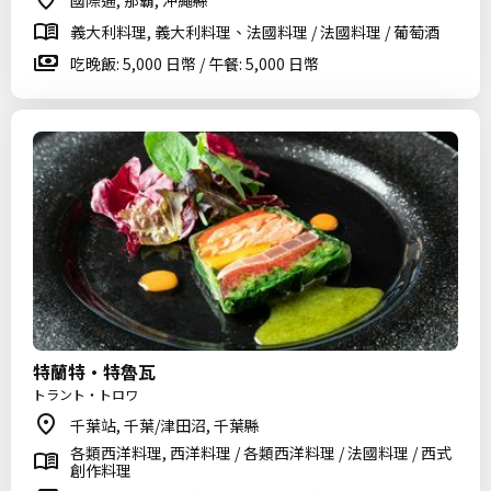
國際通, 那霸, 沖繩縣
義大利料理, 義大利料理、法國料理 / 法國料理 / 葡萄酒
吃晚飯: 5,000 日幣 / 午餐: 5,000 日幣
特蘭特·特魯瓦
トラント・トロワ
千葉站, 千葉/津田沼, 千葉縣
各類西洋料理, 西洋料理 / 各類西洋料理 / 法國料理 / 西式
創作料理