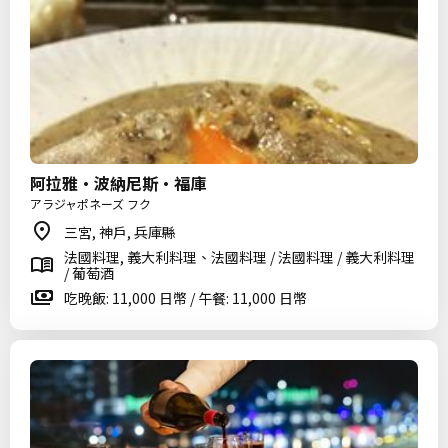
阿拉雅·波納尼斯·福庫
アラジャポネーズ フク
三宮, 神戶, 兵庫縣
法國料理, 義大利料理、法國料理 / 法國料理 / 義大利料理
/ 葡萄酒
吃晚飯: 11,000 日幣 / 午餐: 11,000 日幣