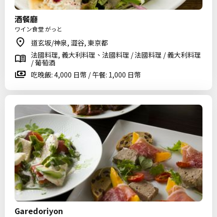
酒餐廳
ワイン食堂 がっと
道玄坂/神泉, 澀谷, 東京都
法國料理, 義大利料理、法國料理 / 法國料理 / 義大利料理
/ 葡萄酒
吃晚飯: 4,000 日幣 / 午餐: 1,000 日幣
Garedoriyon