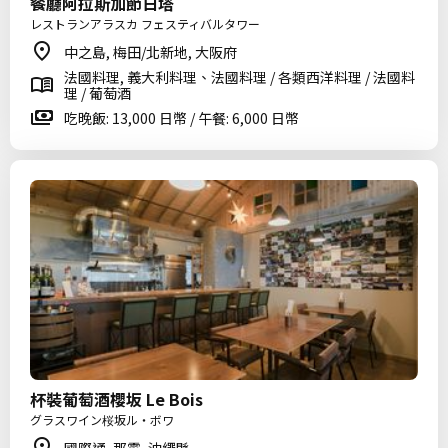
餐廳阿拉斯加節日塔
レストランアラスカ フェスティバルタワー
中之島, 梅田/北新地, 大阪府
法國料理, 義大利料理、法國料理 / 各類西洋料理 / 法國料
理 / 葡萄酒
吃晚飯: 13,000 日幣 / 午餐: 6,000 日幣
杯裝葡萄酒櫻坂 Le Bois
グラスワイン桜坂ル・ボワ