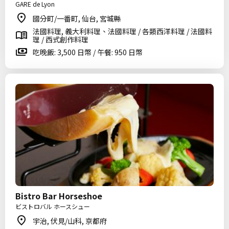
GARE de Lyon
國分町/一番町, 仙台, 宮城縣
法國料理, 義大利料理、法國料理 / 各類西洋料理 / 法國料
理 / 西式創作料理
吃晚飯: 3,500 日幣 / 午餐: 950 日幣
Bistro Bar Horseshoe
ビストロバル ホースシュー
宇治, 伏見/山科, 京都府