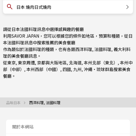
日本 燒肉日式燒肉
請從日本法國料理訊息中選擇感興趣的餐廳
利用SAVOR JAPAN，您可以根據您的條件如地區，預算和種類，從日
本法國料理訊息中搜索推薦的美食餐廳
作為類似於法國料理的種類，也有
各類西洋料理
,
法國料理
,
義大利料
理
的美食餐廳訊息。
從
東京
,
東京周遭
,
京都與大阪地區
,
北海道
,
本州北部（東北）
,
本州中
部（中部）
,
本州西部（中國）
,
四國
,
九州
,
沖繩・琉球群島
搜索美食
餐廳。
品味日本
西洋料理, 法國料理
關於本網站