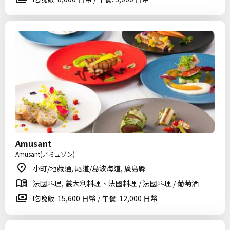
Amusant
Amusant(アミュゾン)
小町/地藏通, 尾道/島波海道, 廣島縣
法國料理, 義大利料理、法國料理 / 法國料理 / 葡萄酒
吃晚飯: 15,600 日幣 / 午餐: 12,000 日幣