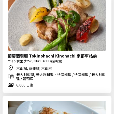
葡萄酒餐廳 Tokinohachi Kinohachi 京都車站前
ワイン食堂 季の八 KINOHACHI 京都駅前
京都站, 京都站, 京都府
義大利料理, 義大利料理、法國料理 / 法國料理 / 義大利料
理 / 葡萄酒
6,000 日幣