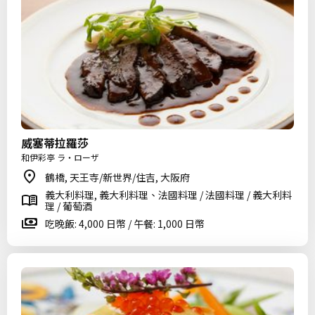
威塞蒂拉羅莎
和伊彩亭 ラ・ローザ
鶴橋, 天王寺/新世界/住吉, 大阪府
義大利料理, 義大利料理、法國料理 / 法國料理 / 義大利料
理 / 葡萄酒
吃晚飯: 4,000 日幣 / 午餐: 1,000 日幣