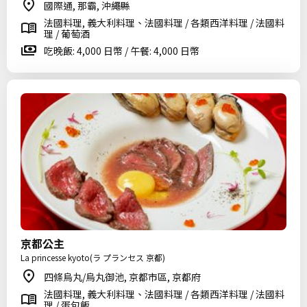
國際通, 那霸, 沖繩縣
法國料理, 義大利料理、法國料理 / 各類西洋料理 / 法國料
理 / 葡萄酒
吃晚飯: 4,000 日幣 / 午餐: 4,000 日幣
京都公主
La princesse kyoto(ラ プランセス 京都)
四條烏丸/烏丸御池, 京都市區, 京都府
法國料理, 義大利料理、法國料理 / 各類西洋料理 / 法國料
理 / 蛋包飯