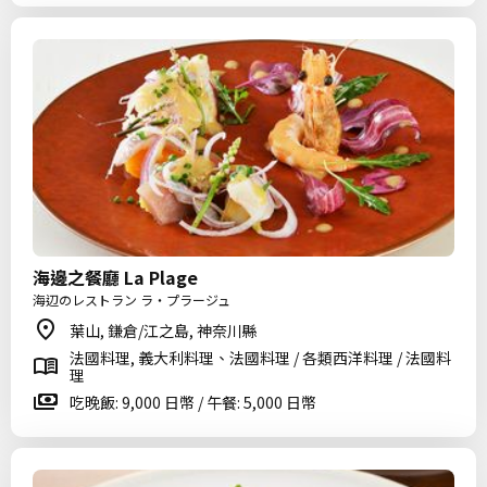
海邊之餐廳 La Plage
海辺のレストラン ラ・プラージュ
葉山, 鎌倉/江之島, 神奈川縣
法國料理, 義大利料理、法國料理 / 各類西洋料理 / 法國料
理
吃晚飯: 9,000 日幣 / 午餐: 5,000 日幣