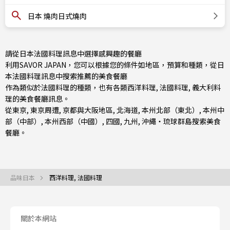
日本 燒肉日式燒肉
請從日本法國料理訊息中選擇感興趣的餐廳
利用SAVOR JAPAN，您可以根據您的條件如地區，預算和種類，從日
本法國料理訊息中搜索推薦的美食餐廳
作為類似於法國料理的種類，也有
各類西洋料理
,
法國料理
,
義大利料
理
的美食餐廳訊息。
從
東京
,
東京周遭
,
京都與大阪地區
,
北海道
,
本州北部（東北）
,
本州中
部（中部）
,
本州西部（中國）
,
四國
,
九州
,
沖繩・琉球群島
搜索美食
餐廳。
品味日本
西洋料理, 法國料理
關於本網站