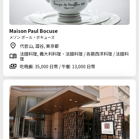
Maison Paul Bocuse
メゾン ポール・ボキューズ
代官山, 澀谷, 東京都
法國料理, 義大利料理、法國料理 / 各類西洋料理 / 法國料
理
吃晚飯: 35,000 日幣 / 午餐: 13,000 日幣