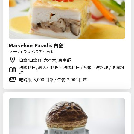
Marvelous Paradis 白金
マーヴェラス パラディ 白金
白金/白金台, 六本木, 東京都
法國料理, 義大利料理、法國料理 / 各類西洋料理 / 法國料
理
吃晚飯: 5,000 日幣 / 午餐: 2,000 日幣