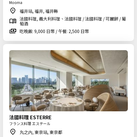
Mooma
福井站, 福井, 福井縣
法國料理, 義大利料理、法國料理 / 法國料理 / 可麗餅 / 葡
萄酒
吃晚飯: 9,000 日幣 / 午餐: 2,500 日幣
法國料理 ESTERRE
フランス料理 エステール
丸之内, 東京站, 東京都