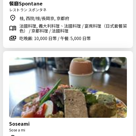
餐廳Spontane
レストラン スポンタネ
桂, 西院/桂/長岡京, 京都府
法國料理, 義大利料理、法國料理 / 宴席料理（日式套餐菜
色） / 京都料理 / 法國料理
吃晚飯: 10,000 日幣 / 午餐: 5,000 日幣
Soseami
Sose a mi