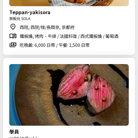
Teppan-yakisora
鉄板焼 SOLA
西院, 西院/桂/長岡京, 京都府
鐵板燒, 烤肉、牛排 / 法國料理 / 西式鐵板燒 / 葡萄酒
吃晚飯: 6,000 日幣 / 午餐: 1,500 日幣
學員
cadet (カデット)