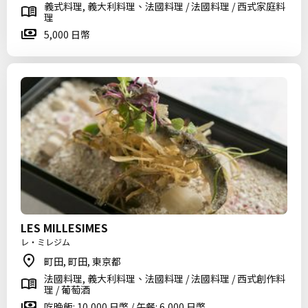
義式料理, 義大利料理、法國料理 / 法國料理 / 西式家庭料
理
5,000 日幣
LES MILLESIMES
レ・ミレジム
町田, 町田, 東京都
法國料理, 義大利料理、法國料理 / 法國料理 / 西式創作料
理 / 葡萄酒
吃晚飯: 10,000 日幣 / 午餐: 6,000 日幣