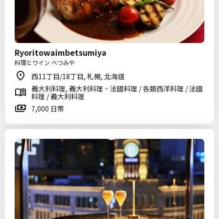
Ryoritowaimbetsumiya
料理とワイン べつみや
西11丁目/18丁目, 札幌, 北海道
義大利料理, 義大利料理、法國料理 / 各類西洋料理 / 法國
料理 / 義大利料理
7,000 日幣