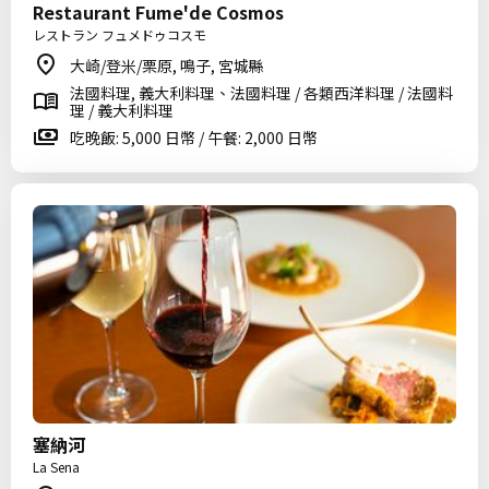
Restaurant Fume'de Cosmos
レストラン フュメドゥコスモ
大崎/登米/栗原, 鳴子, 宮城縣
法國料理, 義大利料理、法國料理 / 各類西洋料理 / 法國料
理 / 義大利料理
吃晚飯: 5,000 日幣 / 午餐: 2,000 日幣
塞納河
La Sena