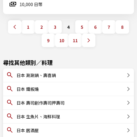
10,000 日幣
1
2
3
4
5
6
7
8
9
10
11
尋找其他類別／料理
日本 涮涮鍋、壽喜鍋
日本 鐵板燒
日本 壽司創作壽司押壽司
日本 生魚片、海鮮料理
日本 居酒屋