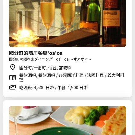
國分町的隱居餐廳'oa'oa
国分町の隠れ家ダイニング’oa’oa ～オアオア～
國分町/一番町, 仙台, 宮城縣
餐飲酒吧, 餐飲酒吧 / 各類西洋料理 / 法國料理 / 義大利料
理
吃晚飯: 4,500 日幣 / 午餐: 4,500 日幣