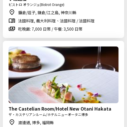
ビストロ オランジュ(Bistrot Orange)
鐮倉/逗子, 鎌倉/江之島, 神奈川縣
法國料理, 義大利料理、法國料理 / 法國料理
吃晚飯: 7,000 日幣 / 午餐: 3,500 日幣
The Castelian Room/Hotel New Otani Hakata
ザ・カステリアンルーム/ホテルニューオータニ博多
渡邊通, 博多, 福岡縣