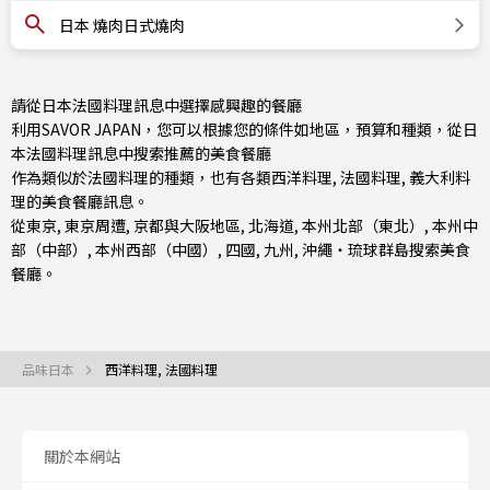
日本 燒肉日式燒肉
請從日本法國料理訊息中選擇感興趣的餐廳
利用SAVOR JAPAN，您可以根據您的條件如地區，預算和種類，從日
本法國料理訊息中搜索推薦的美食餐廳
作為類似於法國料理的種類，也有
各類西洋料理
,
法國料理
,
義大利料
理
的美食餐廳訊息。
從
東京
,
東京周遭
,
京都與大阪地區
,
北海道
,
本州北部（東北）
,
本州中
部（中部）
,
本州西部（中國）
,
四國
,
九州
,
沖繩・琉球群島
搜索美食
餐廳。
品味日本
西洋料理, 法國料理
關於本網站