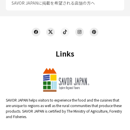
SAVOR JAPANに掲載を希望される店舗の方へ
Links
SAVOR JAPAN helps visitors to experience the food and the cuisines that
are unique to regions as well as the rural communities that produce these
products. SAVOR JAPAN is certified by The Ministry of Agriculture, Forestry
and Fisheries.