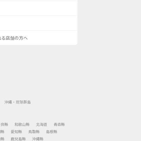
される店舗の方へ
沖繩・琉球群島
奈良縣
和歌山縣
北海道
青森縣
岡縣
愛知縣
鳥取縣
島根縣
崎縣
鹿兒島縣
沖繩縣