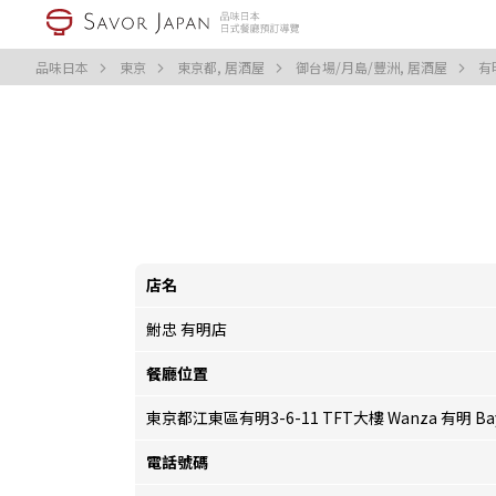
品味日本
東京
東京都, 居酒屋
御台場/月島/豐洲, 居酒屋
有
店名
鮒忠 有明店
餐廳位置
東京都江東區有明3-6-11 TFT大樓 Wanza 有明 Ba
電話號碼