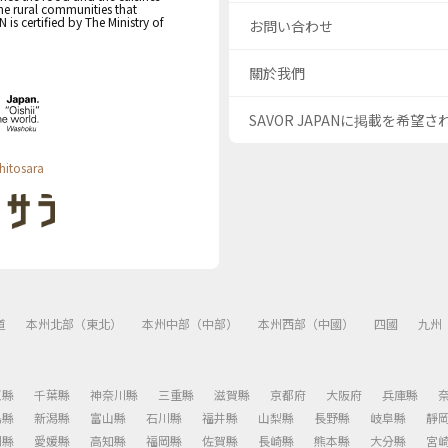
the rural communities that
s certified by The Ministry of
お問い合わせ
關於我們
SAVOR JAPANに掲載を希望
hitosara
道
本州北部（東北）
本州中部（中部）
本州西部（中國）
四國
九州
玉縣
千葉縣
神奈川縣
三重縣
滋賀縣
京都府
大阪府
兵庫縣
島縣
新潟縣
富山縣
石川縣
福井縣
山梨縣
長野縣
岐阜縣
靜
川縣
愛媛縣
高知縣
福岡縣
佐賀縣
長崎縣
熊本縣
大分縣
宮