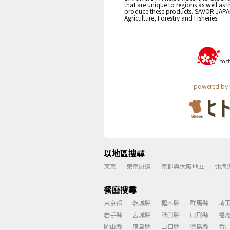
that are unique to regions as well as 
produce these products. SAVOR JAPAN i
Agriculture, Forestry and Fisheries.
powered by 
以地區搜尋
東京
東京周遭
京都與大阪地區
北海
餐廳搜尋
東京都
茨城縣
櫪木縣
群馬縣
埼
岩手縣
宮城縣
秋田縣
山形縣
福
岡山縣
廣島縣
山口縣
德島縣
香