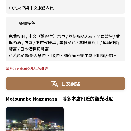
中文菜單與中文服務人員
餐廳特色
免費WiFi
/
中文（繁體字）菜單
/
華語服務人員
/
全面禁煙
/
受
理預約
/
包廂
/
下挖式暖桌
/
套餐菜色
/
無限量飲用
/
燒酒種類
豐富
/
日本酒種類豐富
※若想確認是否禁煙 · 吸煙，請在備考欄中寫下相關咨詢。
基於特定商業交易法為標記
日文網站
Motsunabe Nagamasa 博多本店附近的觀光地點