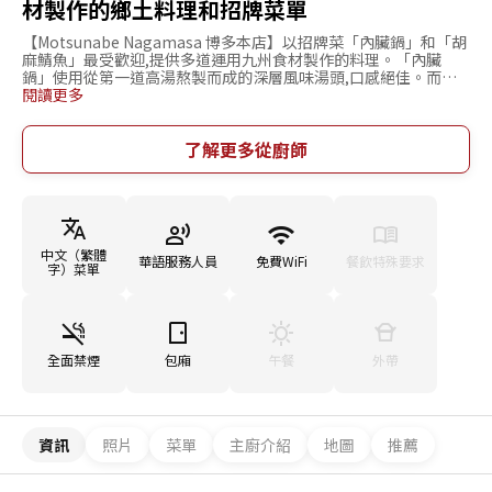
材製作的鄉土料理和招牌菜單
【Motsunabe Nagamasa 博多本店】以招牌菜「內臟鍋」和「胡
麻鯖魚」最受歡迎,提供多道運用九州食材製作的料理。「內臟
鍋」使用從第一道高湯熬製而成的深層風味湯頭,口感絕佳。而使
用新鮮鯖魚製作的「胡麻鯖魚」則能享受到獨特的風味和口感。這
閱讀更多
兩道料理都能讓人盡情品嚐九州特有的美味,是廣受好評的精選料
理。從套餐到單點都有廣泛選擇,特別是可在當天預約的「含喝到
飽的當日內臟鍋套餐」,是一個人也能享受的自豪套餐。因此,無論
了解更多從廚師
是一個人,還是朋友聚會、約會或家庭聚餐,都能在這里悠閒度過。
週末通常較為擁擠,因此建議事先預約。也非常推薦給因旅遊或工
作而來到九州的外縣市遊客。
中文（繁體
華語服務人員
免費WiFi
餐飲特殊要求
字）菜單
全面禁煙
包廂
午餐
外帶
資訊
照片
菜單
主廚介紹
地圖
推薦