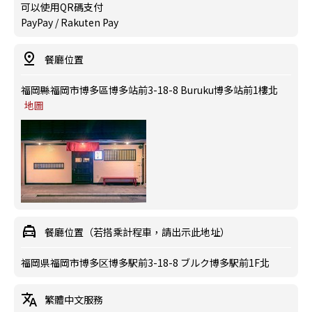
可以使用QR碼支付
PayPay / Rakuten Pay
餐廳位置
福岡縣福岡市博多區博多站前3-18-8 Buruku博多站前1樓北
地圖
餐廳位置（若搭乘計程車，請出示此地址）
福岡県福岡市博多区博多駅前3-18-8 ブルク博多駅前1F北
繁體中文服務