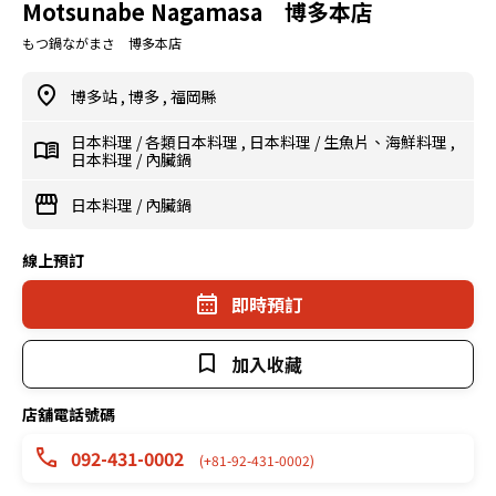
Motsunabe Nagamasa 博多本店
もつ鍋ながまさ 博多本店
博多站
,
博多
,
福岡縣
日本料理
/
各類日本料理
,
日本料理
/
生魚片、海鮮料理
,
日本料理
/
內臟鍋
日本料理
/
內臟鍋
線上預訂
即時預訂
加入收藏
店舖電話號碼
092-431-0002
(+81-92-431-0002)