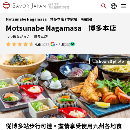
Motsunabe Nagamasa 博多本店 (博多站｜內臟鍋)
Motsunabe Nagamasa 博多本店
もつ鍋ながまさ 博多本店
4.6
(1022)
・
4.5
(28)
show all photo
從博多站步行可達。盡情享受使用九州各地食