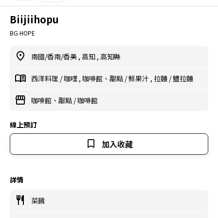
Biijiihopu
BG HOPE
南國/香南/香美
,
高知
,
高知縣
西洋料理
/
咖哩
,
咖啡館、甜點
/
鮮果汁
,
拉麵
/
鹽拉麵
咖啡館、甜點
/
咖啡館
線上預訂
加入收藏
詳情
菜餚