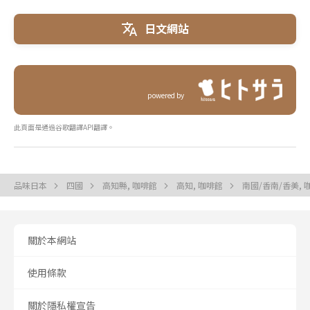
日文網站
powered by
此頁面是通過谷歌翻譯API翻譯。
品味日本
四國
高知縣, 咖啡館
高知, 咖啡館
南國/香南/香美,
關於本網站
使用條款
關於隱私權宣告