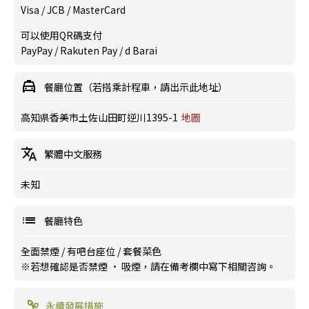
Visa / JCB / MasterCard
可以使用QR碼支付
PayPay / Rakuten Pay / d Barai
餐廳位置（若搭乘計程車，請出示此地址）
高知県香美市土佐山田町逆川1395-1
地圖
繁體中文服務
未知
餐廳特色
全面禁煙
/
有吧台座位
/
套餐菜色
※若想確認是否禁煙 · 吸煙，請在備考欄中寫下相關咨詢。
永續發展措施