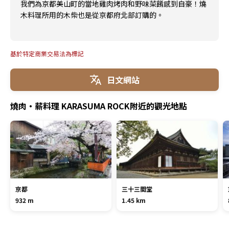
我們為京都美山町的當地雞肉烤肉和野味菜餚感到自豪！燒
木料理所用的木柴也是從京都府北部訂購的。
基於特定商業交易法為標記
日文網站
燒肉・薪料理 KARASUMA ROCK附近的觀光地點
京都
三十三間堂
932 m
1.45 km