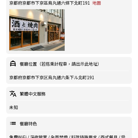
京都府京都市下京區鳥丸通六條下北町191
地圖
餐廳位置（若搭乘計程車，請出示此地址）
京都府京都市下京区烏丸通六条下ル北町191
繁體中文服務
未知
餐廳特色
免費WiFi
/
深夜營業
/
全面禁煙
/
料理特殊要求
/
西式餐具
/
受