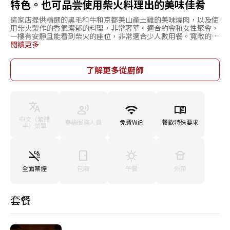
特色。也可品尝使用柴火料理出的美味佳肴
這家店提供精選的黑毛和牛和京都美山產土雞的美味燒肉，以及使
用柴火製作的香氣濃郁的料理，非常奢華。適合約會和女性聚會，
一樓有安靜且能看到柴火的座位，非常適合少人數用餐。寬敞的二
樓座位可用於30人以上的宴會。餐飲搭配的飲品包括全國各地精選
閱讀更多
的日本酒和燒酒，難以獲得的國產威士忌和葡萄酒，以及水果沙瓦
和水果酒等多種選擇。提供人氣菜品的120分鐘暢飲套餐，既有實
惠的經典套餐，也有精選食材的奢華套餐，可根據不同需要選擇。
了解更多從廚師
店鋪位於「五條站」步行2分鐘，在於鳥丸通街道的復古單獨建
築。白色的暖簾和門前堆放的柴火是店鋪的標誌。
中文（繁體
華語服務人員
免費WiFi
餐飲特殊要求
字）菜單
全面禁煙
包廂
午餐
外帶
套餐