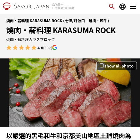
燒肉・薪料理 KARASUMA ROCK (七條/丹波口｜燒肉、和牛)
燒肉・薪料理 KARASUMA ROCK
焼肉・薪料理カラスマロック
4.8
(532)
show all photo
以嚴選的黑毛和牛和京都美山地區土雞燒肉為