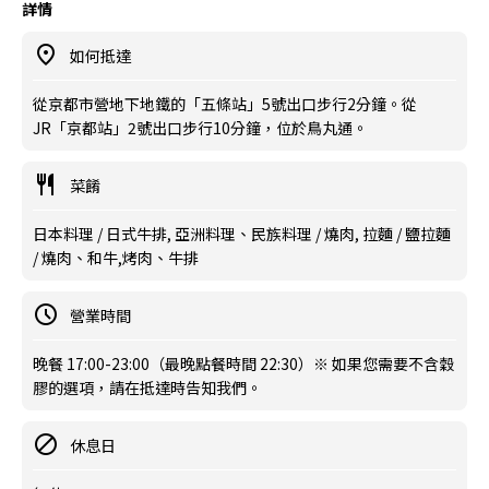
詳情
如何抵達
從京都市營地下地鐵的「五條站」5號出口步行2分鐘。從
JR「京都站」2號出口步行10分鐘，位於鳥丸通。
菜餚
日本料理 / 日式牛排, 亞洲料理、民族料理 / 燒肉, 拉麵 / 鹽拉麵
/ 燒肉、和牛,烤肉、牛排
營業時間
晚餐 17:00-23:00（最晚點餐時間 22:30）※ 如果您需要不含穀
膠的選項，請在抵達時告知我們。
休息日