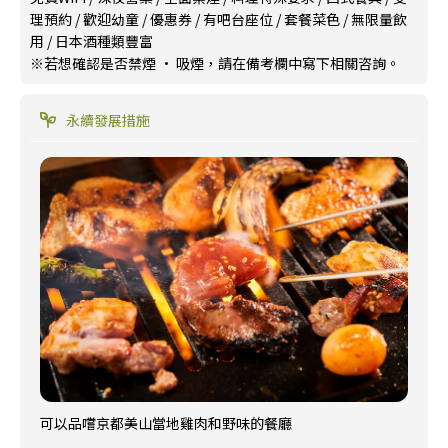
理預約
/
歡迎幼童
/
優惠券
/
有吧台座位
/
套餐菜色
/
無限量飲
用
/
日本酒種類豐富
※若想確認是否禁煙 · 吸煙，請在備考欄中寫下相關咨詢。
永續發展措施
可以品嚐京都美山當地雞肉和野味的餐廳