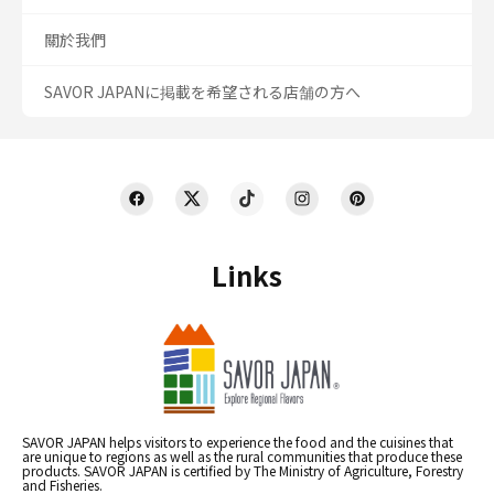
關於我們
SAVOR JAPANに掲載を希望される店舗の方へ
Links
SAVOR JAPAN helps visitors to experience the food and the cuisines that
are unique to regions as well as the rural communities that produce these
products. SAVOR JAPAN is certified by The Ministry of Agriculture, Forestry
and Fisheries.