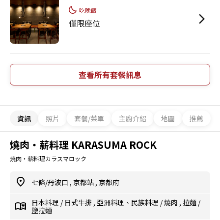
吃晚飯
僅限座位
查看所有套餐訊息
資訊
照片
套餐/菜單
主廚介紹
地圖
推薦
燒肉・薪料理 KARASUMA ROCK
焼肉・薪料理カラスマロック
七條/丹波口
,
京都站
,
京都府
日本料理
/
日式牛排
,
亞洲料理、民族料理
/
燒肉
,
拉麵
/
鹽拉麵