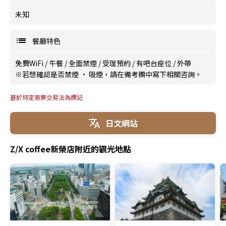
未知
餐廳特色
免費WiFi
/
午餐
/
全面禁煙
/
受理預約
/
有吧台座位
/
外帶
※若想確認是否禁煙 · 吸煙，請在備考欄中寫下相關咨詢。
基於特定商業交易法為標記
日文網站
Z/X coffee新榮店附近的觀光地點