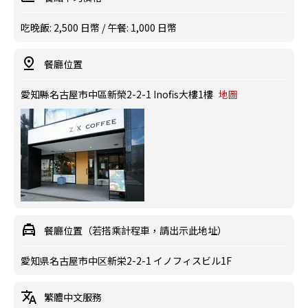
吃晚飯: 2,500 日幣 / 午餐: 1,000 日幣
餐廳位置
愛知縣名古屋市中區新榮2-2-1 Inofis大樓1樓
地圖
餐廳位置（若搭乘計程車，請出示此地址）
愛知県名古屋市中区新栄2-2-1 イノフィスビル1F
繁體中文服務