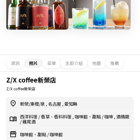
資訊
照片
菜單
主廚介紹
地圖
推薦
Z/X coffee新榮店
Z/X coffee新栄店
新榮/東櫻/泉
,
名古屋
,
愛知縣
西洋料理
/
香草、香料料理
,
咖啡館、甜點
/
咖啡
,
酒精類
/
雞尾酒
咖啡館、甜點
/
咖啡館