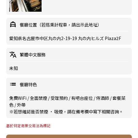
餐廳位置（若搭乘計程車，請出示此地址）
愛知県名古屋市中区丸の内2-19-19 丸の内ヒルズ Plaza2F
繁體中文服務
未知
餐廳特色
免費WiFi
/
全面禁煙
/
受理預約
/
有吧台座位
/
侍酒師
/
套餐菜
色
/
外帶
※若想確認是否禁煙 · 吸煙，請在備考欄中寫下相關咨詢。
基於特定商業交易法為標記