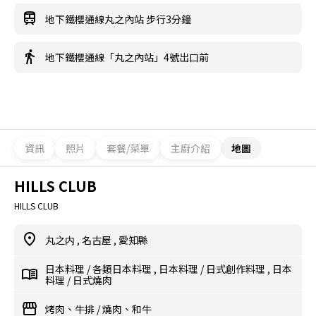
地下鐵櫻通線丸之內站 步行3分鐘
地下鐵櫻通線「丸之內站」4號出口前
資訊
照片
套餐/菜單
主廚介紹
地圖
HILLS CLUB
HILLS CLUB
丸之内
,
名古屋
,
愛知縣
日本料理
/
各類日本料理
,
日本料理
/
日式創作料理
,
日本
料理
/
日式燒肉
烤肉、牛排
/
燒肉、和牛