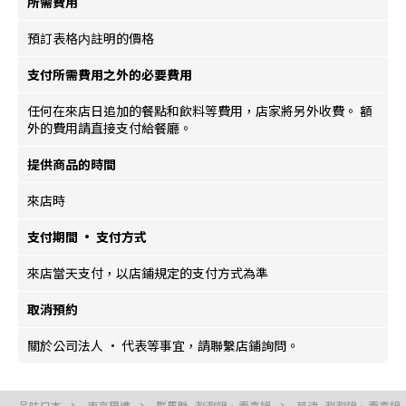
所需費用
預訂表格内註明的價格
支付所需費用之外的必要費用
任何在來店日追加的餐點和飲料等費用，店家將另外收費。 額
外的費用請直接支付給餐廳。
提供商品的時間
來店時
支付期間 · 支付方式
來店當天支付，以店鋪規定的支付方式為準
取消預約
關於公司法人 · 代表等事宜，請聯繫店鋪詢問。
品味日本
東京周遭
群馬縣, 涮涮鍋、壽喜鍋
草津, 涮涮鍋、壽喜鍋