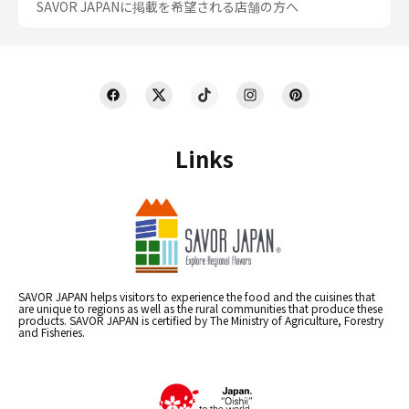
SAVOR JAPANに掲載を希望される店舗の方へ
Links
SAVOR JAPAN helps visitors to experience the food and the cuisines that
are unique to regions as well as the rural communities that produce these
products. SAVOR JAPAN is certified by The Ministry of Agriculture, Forestry
and Fisheries.