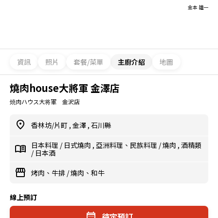
金本 雄一
資訊
照片
套餐/菜單
主廚介紹
地圖
燒肉house大將軍 金澤店
焼肉ハウス大将軍 金沢店
香林坊/片町
,
金澤
,
石川縣
日本料理
/
日式燒肉
,
亞洲料理、民族料理
/
燒肉
,
酒精類
/
日本酒
烤肉、牛排
/
燒肉、和牛
線上預訂
待定預訂