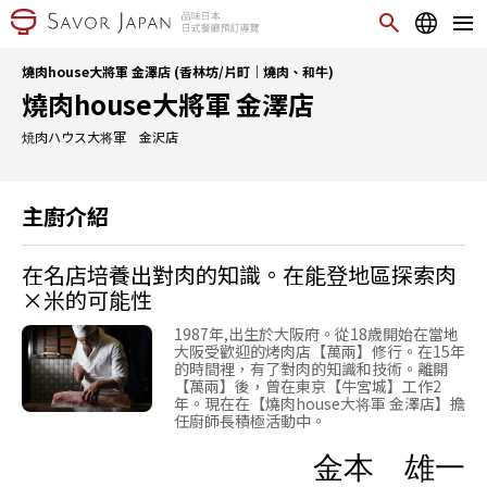
燒肉house大將軍 金澤店 (香林坊/片町｜燒肉、和牛)
燒肉house大將軍 金澤店
焼肉ハウス大将軍 金沢店
主廚介紹
在名店培養出對肉的知識。在能登地區探索肉
×米的可能性
1987年,出生於大阪府。從18歲開始在當地
大阪受歡迎的烤肉店【萬兩】修行。在15年
的時間裡，有了對肉的知識和技術。離開
【萬兩】後，曾在東京【牛宮城】工作2
年。現在在【燒肉house大将軍 金澤店】擔
任廚師長積極活動中。
金本 雄一