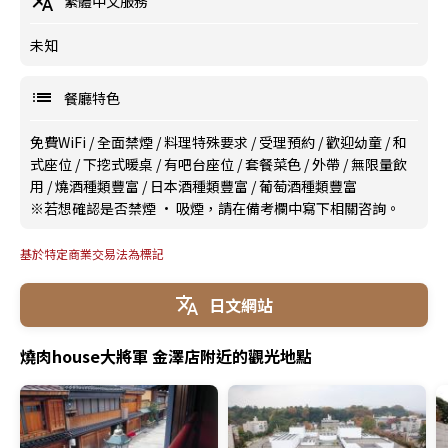
繁體中文服務
未知
餐廳特色
免費WiFi
/
全面禁煙
/
料理特殊要求
/
受理預約
/
歡迎幼童
/
和
式座位
/
下挖式暖桌
/
有吧台座位
/
套餐菜色
/
外帶
/
無限量飲
用
/
燒酒種類豐富
/
日本酒種類豐富
/
葡萄酒種類豐富
※若想確認是否禁煙 · 吸煙，請在備考欄中寫下相關咨詢。
基於特定商業交易法為標記
日文網站
燒肉house大將軍 金澤店附近的觀光地點