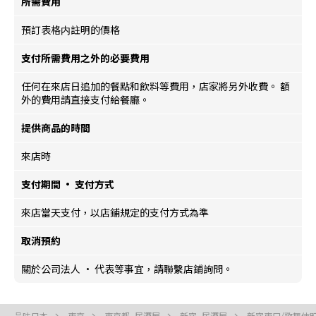
所需費用
預訂表格内註明的價格
支付所需費用之外的必要費用
任何在來店日追加的餐點和飲料等費用，店家將另外收費。 額
外的費用請直接支付給餐廳。
提供商品的時間
來店時
支付期間 · 支付方式
來店當天支付，以店鋪規定的支付方式為準
取消預約
關於公司法人 · 代表等事宜，請聯繫店鋪詢問。
品味日本
東京
東京都, 居酒屋
新宿, 居酒屋
新宿東口/歌舞伎町