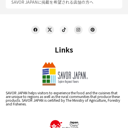
SAVOR JAPANに掲載を希望される店舗の方へ
Links
SAVOR JAPAN helps visitors to experience the food and the cuisines that
are unique to regions as well as the rural communities that produce these
products. SAVOR JAPAN is certified by The Ministry of Agriculture, Forestry
and Fisheries.