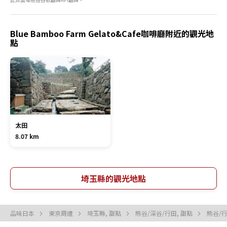
Blue Bamboo Farm Gelato&Cafe咖啡廳附近的觀光地
點
太田
8.07 km
埼玉縣的觀光地點
品味日本
東京周遭
埼玉縣, 甜點
熊谷/深谷/行田, 甜點
熊谷/行