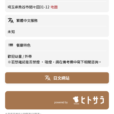
埼玉県熊谷市間々田31-12
地圖
繁體中文服務
未知
餐廳特色
歡迎幼童
/
外帶
※若想確認是否禁煙 · 吸煙，請在備考欄中寫下相關咨詢。
日文網站
powered by
此頁面是通過谷歌翻譯API翻譯。