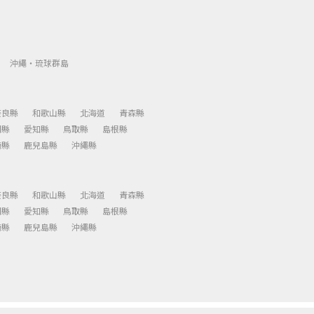
沖繩・琉球群島
奈良縣
和歌山縣
北海道
青森縣
岡縣
愛知縣
鳥取縣
島根縣
崎縣
鹿兒島縣
沖繩縣
奈良縣
和歌山縣
北海道
青森縣
岡縣
愛知縣
鳥取縣
島根縣
崎縣
鹿兒島縣
沖繩縣