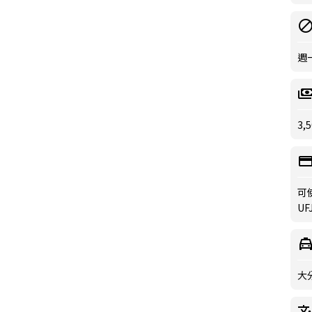
週
3,
可
UFJ
大