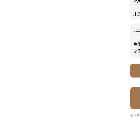
未
免費
※
此頁面