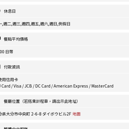
休息日
一,週二,週三,週四,週五,週六,週日,例假日
餐點平均價格
500 日幣
付款資訊
使用信用卡
 Card / Visa / JCB / DC Card / American Express / MasterCard
餐廳位置（若搭乘計程車，請出示此地址）
分県大分市中央町 2-6-8 ダイボウビル2F
地圖