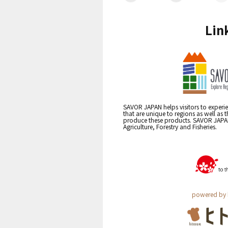
Lin
SAVOR JAPAN helps visitors to experie
that are unique to regions as well as 
produce these products. SAVOR JAPAN i
Agriculture, Forestry and Fisheries.
powered by 