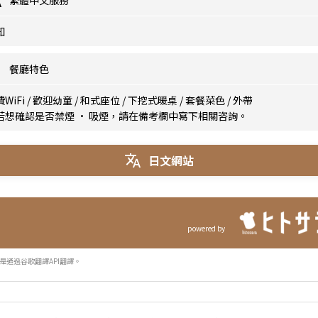
繁體中文服務
知
餐廳特色
WiFi
/
歡迎幼童
/
和式座位
/
下挖式暖桌
/
套餐菜色
/
外帶
若想確認是否禁煙 · 吸煙，請在備考欄中寫下相關咨詢。
日文網站
powered by
是通過谷歌翻譯API翻譯。