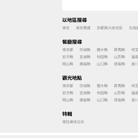
以地區搜尋
東京
東京周遭
京都與大阪地區
北海
餐廳搜尋
東京都
茨城縣
櫪木縣
群馬縣
埼
岩手縣
宮城縣
秋田縣
山形縣
福
岡山縣
廣島縣
山口縣
德島縣
香
觀光地點
東京都
茨城縣
櫪木縣
群馬縣
埼
岩手縣
宮城縣
秋田縣
山形縣
福
岡山縣
廣島縣
山口縣
德島縣
香
特輯
尋找美味日本