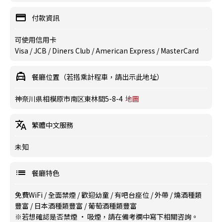
付款資訊
可使用信用卡
Visa / JCB / Diners Club / American Express / MasterCard
餐廳位置（若搭乘計程車，請出示此地址）
神奈川県相模原市南区東林間5-8-4
地圖
繁體中文服務
未知
餐廳特色
免費WiFi
/
全面禁煙
/
歡迎幼童
/
有吧台座位
/
外帶
/
燒酒種類
豐富
/
日本酒種類豐富
/
葡萄酒種類豐富
※若想確認是否禁煙 · 吸煙，請在備考欄中寫下相關咨詢。