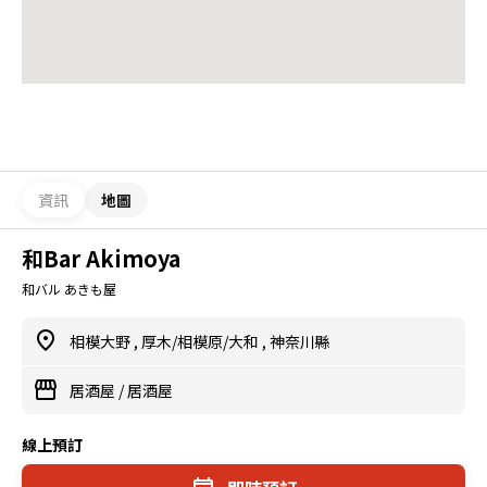
資訊
地圖
和Bar Akimoya
和バル あきも屋
相模大野
,
厚木/相模原/大和
,
神奈川縣
居酒屋
/
居酒屋
線上預訂