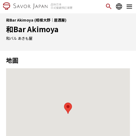
和Bar Akimoya (相模大野｜居酒屋)
和Bar Akimoya
和バル あきも屋
地圖