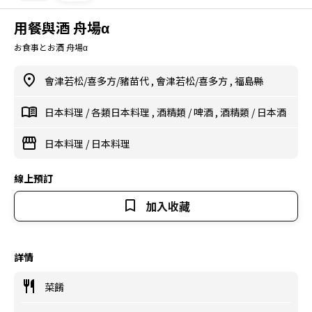
用餐與酒 舟場α
お食事とお酒 舟場α
會津若松/喜多方/豬苗代
,
會津若松/喜多方
,
福島縣
日本料理
/
各類日本料理
,
酒精類
/
啤酒
,
酒精類
/
日本酒
日本料理
/
日本料理
線上預訂
加入收藏
詳情
菜餚