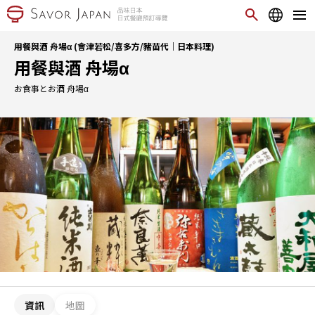
用餐與酒 舟場α (會津若松/喜多方/豬苗代｜日本料理)
用餐與酒 舟場α
お食事とお酒 舟場α
資訊
地圖