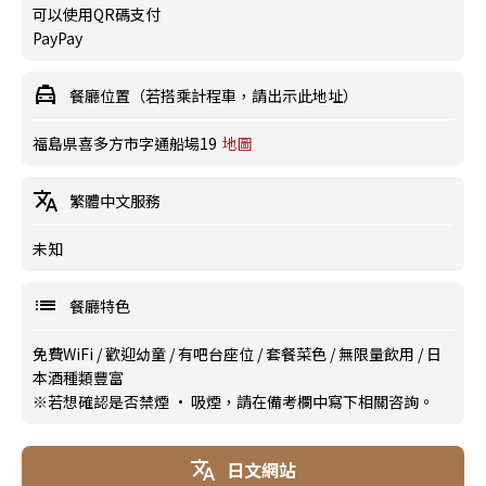
可以使用QR碼支付
PayPay
餐廳位置（若搭乘計程車，請出示此地址）
福島県喜多方市字通船場19
地圖
繁體中文服務
未知
餐廳特色
免費WiFi
/
歡迎幼童
/
有吧台座位
/
套餐菜色
/
無限量飲用
/
日
本酒種類豐富
※若想確認是否禁煙 · 吸煙，請在備考欄中寫下相關咨詢。
日文網站