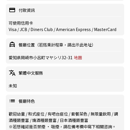
付款資訊
可使用信用卡
Visa / JCB / Diners Club / American Express / MasterCard
餐廳位置（若搭乘計程車，請出示此地址）
愛知県岡崎市小呂町マヤシリ32-31
地圖
繁體中文服務
未知
餐廳特色
歡迎幼童
/
和式座位
/
有吧台座位
/
套餐菜色
/
無限量飲用
/
調
酒種類豐富
/
燒酒種類豐富
/
日本酒種類豐富
※若想確認是否禁煙 · 吸煙，請在備考欄中寫下相關咨詢。