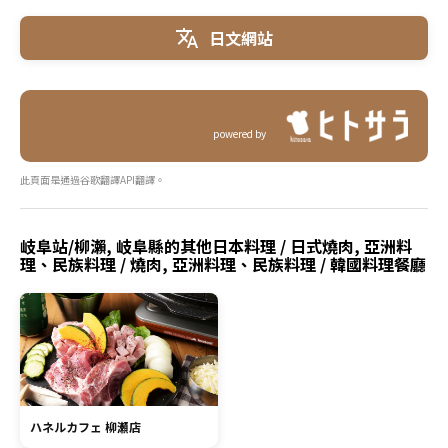
日文網站
powered by
此頁面是通過谷歌翻譯API翻譯。
岐阜站/柳瀨, 岐阜縣的其他日本料理 / 日式燒肉, 亞洲料
理、民族料理 / 燒肉, 亞洲料理、民族料理 / 韓國料理餐廳
ハネルカフェ 柳瀬店