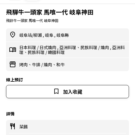
飛驒牛一頭家 馬喰一代 岐阜神田
飛騨牛一頭家 馬喰一代 岐阜神田
岐阜站/柳瀨
,
岐阜
,
岐阜縣
日本料理
/
日式燒肉
,
亞洲料理、民族料理
/
燒肉
,
亞洲料
理、民族料理
/
韓國料理
烤肉、牛排
/
燒肉、和牛
線上預訂
加入收藏
詳情
菜餚