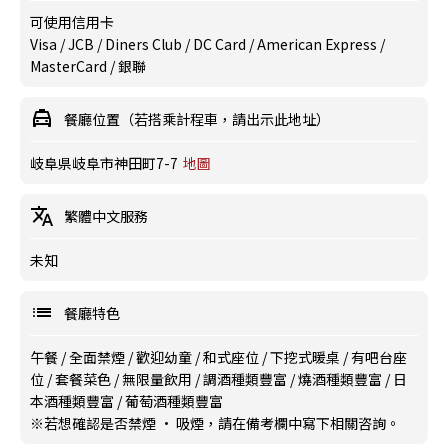
可使用信用卡
Visa / JCB / Diners Club / DC Card / American Express /
MasterCard / 銀聯
餐廳位置（若搭乘計程車，請出示此地址）
岐阜県岐阜市神田町7-7
地圖
繁體中文服務
未知
餐廳特色
午餐
/
全面禁煙
/
歡迎幼童
/
和式座位
/
下挖式暖桌
/
有吧台座
位
/
套餐菜色
/
無限量飲用
/
調酒種類豐富
/
燒酒種類豐富
/
日
本酒種類豐富
/
葡萄酒種類豐富
※若想確認是否禁煙 · 吸煙，請在備考欄中寫下相關咨詢。