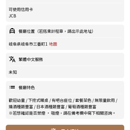
可使用信用卡
JCB
餐廳位置（若搭乘計程車，請出示此地址）
岐阜県岐阜市三番町1
地圖
繁體中文服務
未知
餐廳特色
歡迎幼童
/
下挖式暖桌
/
有吧台座位
/
套餐菜色
/
無限量飲用
/
燒酒種類豐富
/
日本酒種類豐富
/
葡萄酒種類豐富
※若想確認是否禁煙 · 吸煙，請在備考欄中寫下相關咨詢。