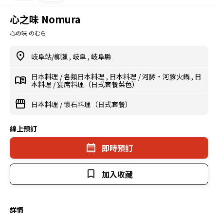
心之味 Nomura
心の味 のむら
岐阜站/柳瀨
,
岐阜
,
岐阜縣
日本料理
/
各類日本料理
,
日本料理
/
河䐁・河䐁火鍋
,
日
本料理
/
宴席料理（日式套餐菜色）
日本料理
/
懷石料理（日式套餐）
線上預訂
即時預訂
加入收藏
詳情