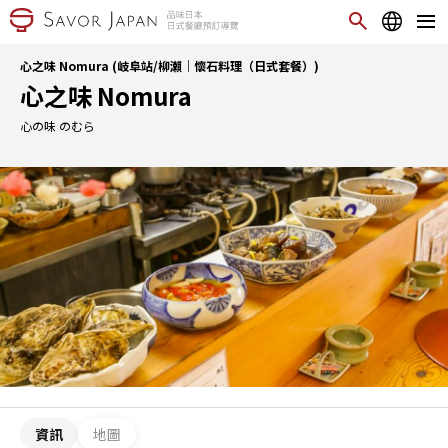
心之味 Nomura (岐阜站/柳瀨｜懷石料理（日式套餐）)
心之味 Nomura
心の味 のむら
資訊
地圖