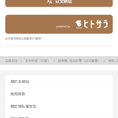
日文網站
powered by
此頁面是通過谷歌翻譯API翻譯。
品味日本
本州中部（中部）
岐阜縣, 懷石料理（日式套餐）
岐阜,
關於本網站
使用條款
關於隱私權宣告