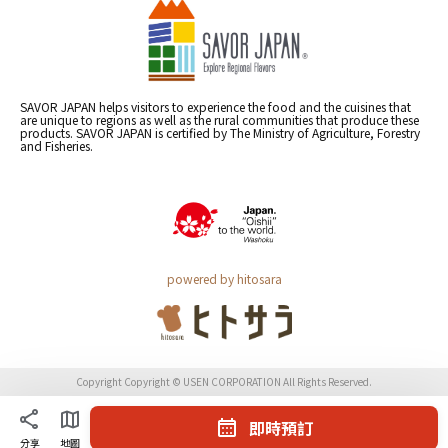
SAVOR JAPAN helps visitors to experience the food and the cuisines that
are unique to regions as well as the rural communities that produce these
products. SAVOR JAPAN is certified by The Ministry of Agriculture, Forestry
and Fisheries.
powered by hitosara
Copyright Copyright © USEN CORPORATION All Rights Reserved.
即時預訂
分享
地圖