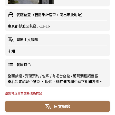
餐廳位置（若搭乘計程車，請出示此地址）
東京都杉並区荻窪5-12-16
繁體中文服務
未知
餐廳特色
全面禁煙
/
受理預約
/
包廂
/
有吧台座位
/
葡萄酒種類豐富
※若想確認是否禁煙 · 吸煙，請在備考欄中寫下相關咨詢。
基於特定商業交易法為標記
日文網站