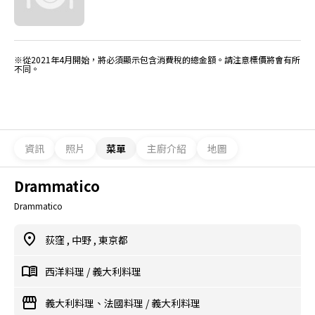
※從2021年4月開始，將必須顯示包含消費稅的總金額。請注意標價將會有所
不同。
資訊
照片
菜單
主廚介紹
地圖
Drammatico
Drammatico
荻窪
,
中野
,
東京都
西洋料理
/
義大利料理
義大利料理、法國料理
/
義大利料理