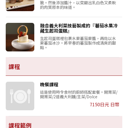
脆。然後添加醬汁，以突顯出乳白色又柔軟
的肉質原本的味道。
融合義大利菜技藝製成的『蕃茄水果冷
藏生起司蛋糕』
生起司蛋糕裡包裹水果蕃茄果醬，再佐以水
果蕃茄冰沙。將早春的蕃茄製作成清爽的甜
點。
課程
晚餐課程
這是使用時令食材的廚師搭配套餐。開胃菜/
開胃菜/2道義大利麵/主菜/Dolce
7150日元 日幣
課程範例