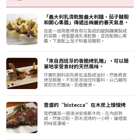
「義大利乳清乾酪義大利麵、茄子韃靼
和開心果醬」傳遞出絢麗的春天氣息。
這是一道用壓榨食用花製成的餛飩麵團製成
的菜餚，裡面塞滿乳清乾酪，並搭配開心果
醬。下面配上茄子和番茄韃靼。
「來自西班牙的香脆烤乳豬」，可以簡
單地享受食材的天然風味。
仔豬吃飼料前先將低溫製成油封，然後將皮
烤至酥脆。不刻意添加任何醬料，以凸顯肉
質的天然風味，奶香嫩滑。
豐盛的“bistecca”在木炭上慢慢烤
我們購買一頭澳洲安格斯牛肉，在內部熟
成，然後切割。用木炭烤約一小時，讓裡面
的味道濃縮。