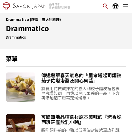
Drammatico (荻窪｜義大利料理)
Drammatico
Drammatico
菜單
傳遞奢華春天氣息的『里考塔起司麵餃
茄子佐塔塔醬及開心果醬』
將食用花做成押花的義大利餃子麵皮裡包裹
里考塔起司，再佐以開心果醬的一品。下方
再添加茄子與蕃茄塔塔醬。
可簡單地品嚐食材原本美味的『烤香脆
西班牙產飲乳小豬』
將吃飼料前的小豬以低溫油封後烤至皮孔酥