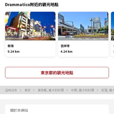
Drammatico附近的觀光地點
新宿
吉祥寺
9.24 km
4.24 km
東京都的觀光地點
品味日本
東京
東京都, 義大利料理
中野, 義大利料理
荻窪, 
關於本網站