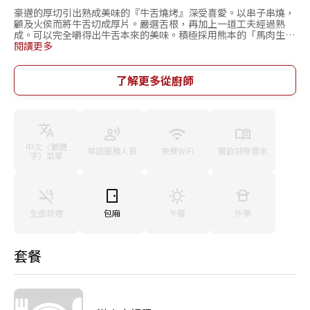
豪邁的厚切引出熟成美味的『牛舌燒烤』深受喜愛。以串子串燒，
顧及火侯而將牛舌切成厚片。嚴選舌根，再加上一道工夫經過熟
成。可以完全嚼得出牛舌本來的美味。積極採用熊本的「馬肉生魚
片」及九州產的「牛舌」等當地食材。九州是出產多種食材的地
閱讀更多
方。除了肉品以外，蔬菜或酒類也種類齊全。不僅是餐點美味，重
要的是讓顧客對用餐或酒類以及環境感到滿意。經常和外場服務人
員攜手合作，提出營造舒適空間的提案。以少人數為主的1F與宴席
了解更多從廚師
或最適合團體顧客使用的2F等，本店設有可對應各種場合的樓層。
在接待貴賓或情侶約會、三五好友聚餐等，與重要人士悠閒共處
時，本店將是您的最佳選擇。
中文（繁體
華語服務人員
免費WiFi
餐飲特殊要求
字）菜單
全面禁煙
包廂
午餐
外帶
套餐