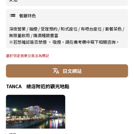
餐廳特色
深夜營業
/
抽煙
/
受理預約
/
和式座位
/
有吧台座位
/
套餐菜色
/
無限量飲用
/
燒酒種類豐富
※若想確認是否禁煙 · 吸煙，請在備考欄中寫下相關咨詢。
基於特定商業交易法為標記
日文網站
TANCA 總店附近的觀光地點