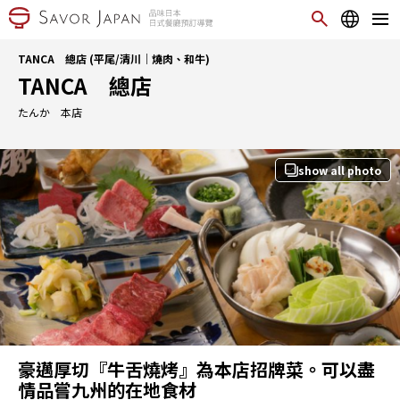
TANCA 總店 (平尾/清川｜燒肉、和牛)
TANCA 總店
たんか 本店
show all photo
豪邁厚切『牛舌燒烤』為本店招牌菜。可以盡
情品嘗九州的在地食材