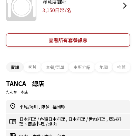
滿意度課程
3,150日幣/名
查看所有套餐訊息
資訊
照片
套餐/菜單
主廚介紹
地圖
推薦
TANCA 總店
たんか 本店
平尾/清川
,
博多
,
福岡縣
日本料理
/
各類日本料理
,
日本料理
/
舌肉料理
,
亞洲料
理、民族料理
/
燒肉