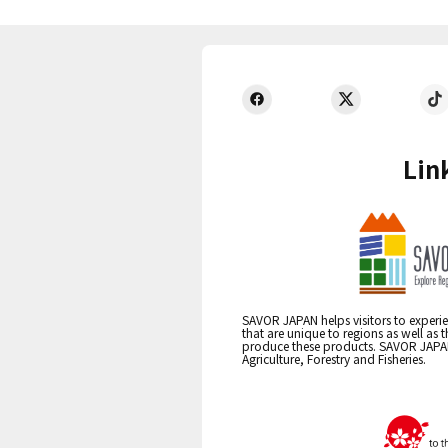
Lin
SAVOR JAPAN helps visitors to experie
that are unique to regions as well as 
produce these products. SAVOR JAPAN i
Agriculture, Forestry and Fisheries.