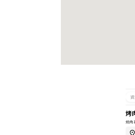
資
烤
焼肉