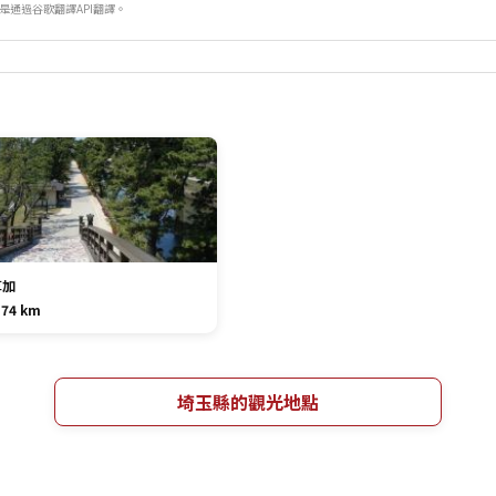
是通過谷歌翻譯API翻譯。
草加
.74 km
埼玉縣的觀光地點