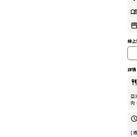
線上
詳情
亞
肉
[ 