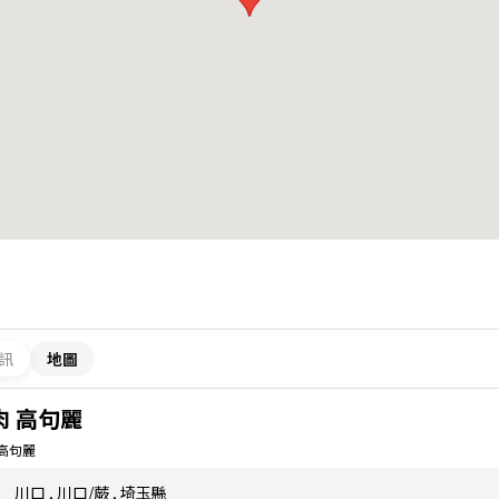
訊
地圖
肉 高句麗
 高句麗
川口
,
川口/蕨
,
埼玉縣