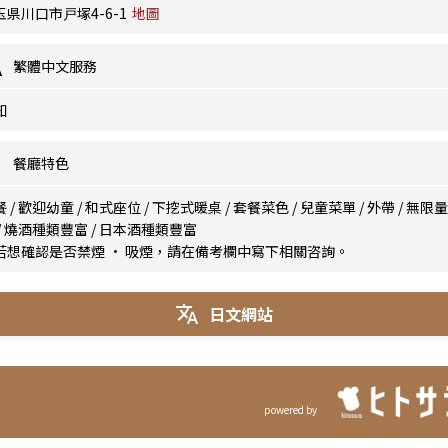
玉県川口市戸塚4-6-1
地圖
繁體中文服務
知
餐廳特色
餐
/
歡迎幼童
/
和式座位
/
下挖式暖桌
/
套餐菜色
/
兒童菜單
/
外帶
/
無限量
/
燒酒種類豐富
/
日本酒種類豐富
若想確認是否禁煙 · 吸煙，請在備考欄中寫下相關咨詢。
日文網站
powered by