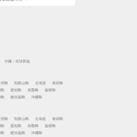
沖繩・琉球群島
奈良縣
和歌山縣
北海道
青森縣
岡縣
愛知縣
鳥取縣
島根縣
崎縣
鹿兒島縣
沖繩縣
奈良縣
和歌山縣
北海道
青森縣
岡縣
愛知縣
鳥取縣
島根縣
崎縣
鹿兒島縣
沖繩縣