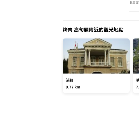
此頁面
烤肉 高句麗附近的觀光地點
浦和
9.77 km
7