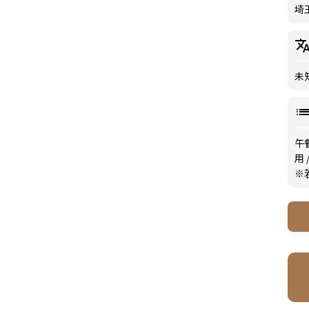
埼
未
午
用
※