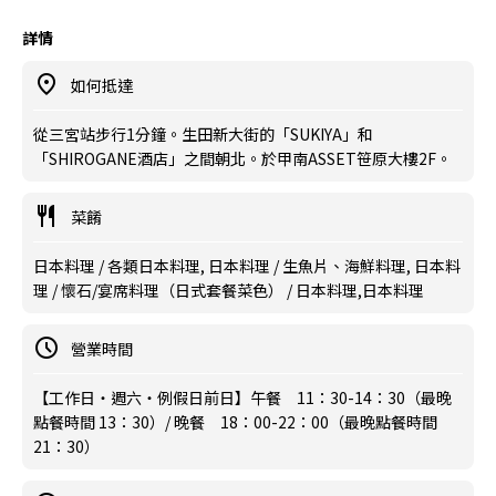
詳情
如何抵達
從三宮站步行1分鐘。生田新大街的「SUKIYA」和
「SHIROGANE酒店」之間朝北。於甲南ASSET笹原大樓2F。
菜餚
日本料理 / 各類日本料理, 日本料理 / 生魚片、海鮮料理, 日本料
理 / 懷石/宴席料理（日式套餐菜色） / 日本料理,日本料理
營業時間
【工作日・週六・例假日前日】午餐 11：30-14：30（最晚
點餐時間 13：30）/ 晚餐 18：00-22：00（最晚點餐時間
21：30）