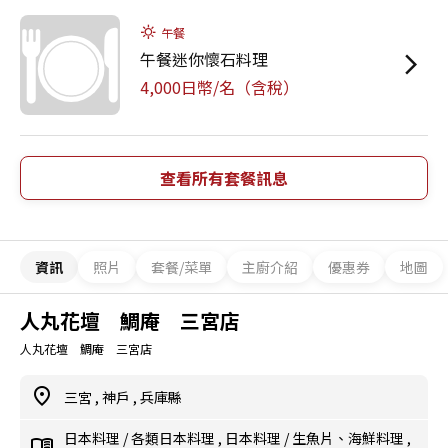
午餐
午餐迷你懷石料理
4,000日幣/名（含稅）
查看所有套餐訊息
資訊
照片
套餐/菜單
主廚介紹
優惠券
地圖
人丸花壇 鯛庵 三宮店
人丸花壇 鯛庵 三宮店
三宮
,
神戶
,
兵庫縣
日本料理
/
各類日本料理
,
日本料理
/
生魚片、海鮮料理
,