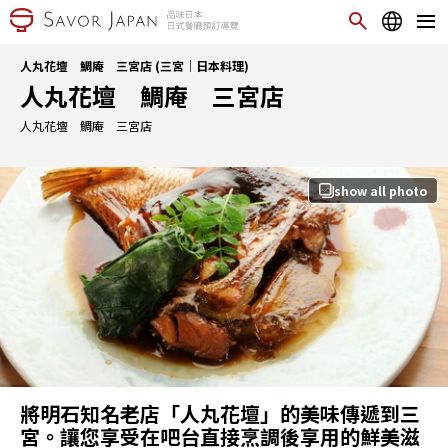
人丸花壇 鯛庵 三宮店 (三宮｜日本料理)
人丸花壇 鯛庵 三宮店
人丸花壇 鯛庵 三宮店
show all photo
將明石知名老店「人丸花壇」的美味傳遞到三
宮。讓您享受在吧台直接烹調後享用的鮮美滋