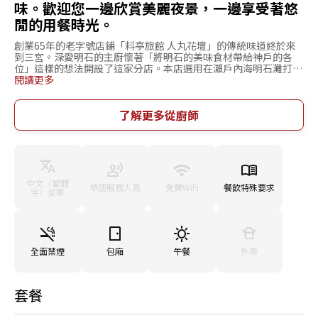
味。歡迎您一邊欣賞美麗夜景，一邊享受著悠
閒的用餐時光。
創業65年的老字號店鋪「料亭旅館 人丸花壇」的傳統味道終於來
到三宮。深愛明石的主廚懷著「將明石的美味食材帶給神戶的各
位」這樣的想法開設了這家分店。本店選用在瀨戶內海明石灘打撈
的肉質肥美的「明石鯛」、「章魚」、「鰻魚」等直送海鮮，網羅
閱讀更多
兵庫縣內當季食材打造風味菜色。店內處處注重打造更為舒適的用
餐環境。為與每一位顧客近距離接觸，使用毫無遮擋的長條形吧
台。單桌座席也加寬至正常的1.5倍，更為寬敞舒適。您可以一邊
了解更多從廚師
欣賞料理場景，一邊享用侍酒師為您挑選的紅酒。相信每一位顧客
都會滿意我們的服務。歡迎您在美麗的夜景中與重要的人前來本店
享用晚餐。
中文（繁體
華語服務人員
免費WiFi
餐飲特殊要求
字）菜單
全面禁煙
包廂
午餐
外帶
套餐