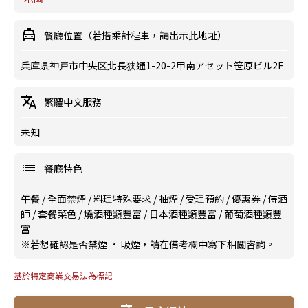
餐廳位置（若搭乘計程車，請出示此地址）
兵庫県神戸市中央区北長狭通1-20-2甲南アセット笹原ビル2F
繁體中文服務
未知
餐廳特色
午餐
/
全面禁煙
/
料理特殊要求
/
抽煙
/
受理預約
/
優惠券
/
侍酒
師
/
套餐菜色
/
燒酒種類豐富
/
日本酒種類豐富
/
葡萄酒種類豐
富
※若想確認是否禁煙 · 吸煙，請在備考欄中寫下相關咨詢。
基於特定商業交易法為標記