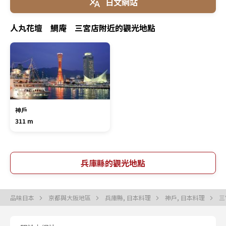
日文網站
人丸花壇 鯛庵 三宮店附近的觀光地點
神戶
311 m
兵庫縣的觀光地點
品味日本
京都與大阪地區
兵庫縣, 日本料理
神戶, 日本料理
三