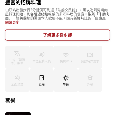
豐富的招牌料理
山形站出發步行3分鐘便可到達「站前交民館」，可以吃到從燒肉
屋料理開始，到各種濃縮趣味感的多彩料理的餐廳。推薦「牛肋肉
面」，鮮美馥郁的湯頭令人欲罷不能。還有新鮮無比的「白鷹產
馬肉刺身」，以及口感超好的「黃油牡蠣’。重視每一樣食材的本
閱讀更多
真滋味，精心烹飪出獨具一格的美味。此外，店中環境安穩沈靜、
獨具魅力，1樓有吧台坐席，2、3樓層則為座敷坐席，可以根據不
同場合組合使用也是樂趣所在。如果要舉辦宴會，還有卡拉OK可
了解更多從廚師
以用。享用美味料理和紅酒，同時也是一家可以多次造訪的輕松愜
意的店。
中文（繁體
華語服務人員
免費WiFi
餐飲特殊要求
字）菜單
全面禁煙
包廂
午餐
外帶
套餐