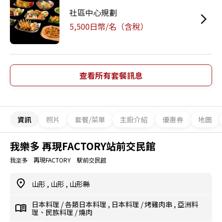
社區中心規劃
5,500日幣/名（含稅）
查看所有套餐訊息
資訊
照片
套餐/菜單
主廚介紹
優惠券
地圖
我樂多 再現FACTORY站前交民館
我楽多 再現FACTORY 駅前交民館
山形
,
山形
,
山形縣
日本料理
/
各類日本料理
,
日本料理
/
烤雞肉串
,
亞洲料
理、民族料理
/
燒肉