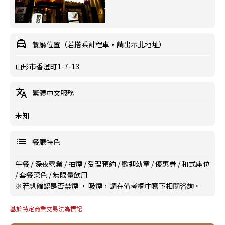
餐廳位置（若搭乘計程車，請出示此地址）
山形市香澄町1-7-13
繁體中文服務
未知
餐廳特色
午餐
/
深夜營業
/
抽煙
/
受理預約
/
歡迎幼童
/
優惠券
/
和式座位
/
套餐菜色
/
無限量飲用
※若想確認是否禁煙 · 吸煙，請在備考欄中寫下相關咨詢。
基於特定商業交易法為標記