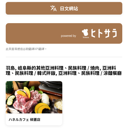
日文網站
powered by
此頁面是通過谷歌翻譯API翻譯。
羽島, 岐阜縣的其他亞洲料理、民族料理 / 燒肉, 亞洲料
理、民族料理 / 韓式拌飯, 亞洲料理、民族料理 / 涼麵餐廳
ハネルカフェ 柳瀬店