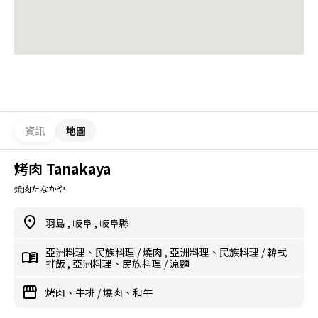
資訊
地圖
烤肉 Tanakaya
焼肉たなかや
羽島
,
岐阜
,
岐阜縣
亞洲料理、民族料理
/
燒肉
,
亞洲料理、民族料理
/
韓式
拌飯
,
亞洲料理、民族料理
/
涼麵
烤肉、牛排
/
燒肉、和牛