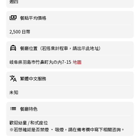
週四
餐點平均價格
2,500 日幣
餐廳位置（若搭乘計程車，請出示此地址）
岐阜県羽島市竹鼻町丸の内7-15
地圖
繁體中文服務
未知
餐廳特色
歡迎幼童
/
和式座位
※若想確認是否禁煙 · 吸煙，請在備考欄中寫下相關咨詢。